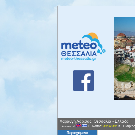
Χαραυγή Λάρισας, Θεσσαλία - Ελλάδα
Γ.Πλάτος
: 39°37'39"
Β
-
Γ.Μήκος
Γλώσσα: el
Περιεχόμενα