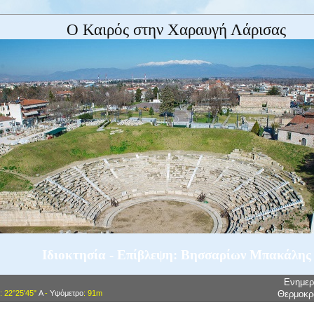
Ο Καιρός στην Χαραυγή Λάρισας
Ιδιοκτησία - Επίβλεψη: Βησσαρίων Μπακάλης
Ενημε
: 22°25'45"
Α
-
Υψόμετρο
: 91m
Θερμοκρ