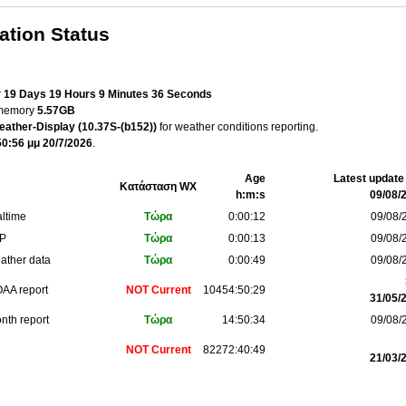
ation Status
r
19 Days 19 Hours 9 Minutes 36 Seconds
 memory
5.57GB
ather-Display (10.37S-(b152))
for weather conditions reporting.
50:56 μμ 20/7/2026
.
Age
Latest update 
Κατάσταση WX
h:m:s
09/08/
altime
Τώρα
0:00:12
09/08/
TP
Τώρα
0:00:13
09/08/
ather data
Τώρα
0:00:49
09/08/
AA report
NOT Current
10454:50:29
31/05/
nth report
Τώρα
14:50:34
09/08/
NOT Current
82272:40:49
21/03/