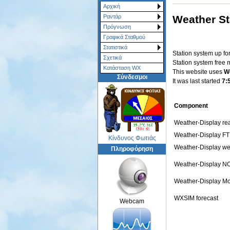
Αρχική
Weather St
Ραντάρ
Πρόγνωση
Γραφικά Σταθμού
Στατιστικά
Station system up fo
Σχετικά
Station system free
Κατάσταση WX
This website uses
We
Σύνδεσμοι
It was last started
7:
Component
Weather-Display re
Weather-Display F
Κίνδυνος Φωτιάς
Weather-Display we
Πληροφόρηση
Weather-Display NO
Weather-Display Mo
WXSIM forecast
Webcam