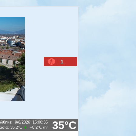
1
35°C
ρώθηκε
:
9/8/2026
15:00:35
ασία:
35.2°C
+0.2°C
/hr