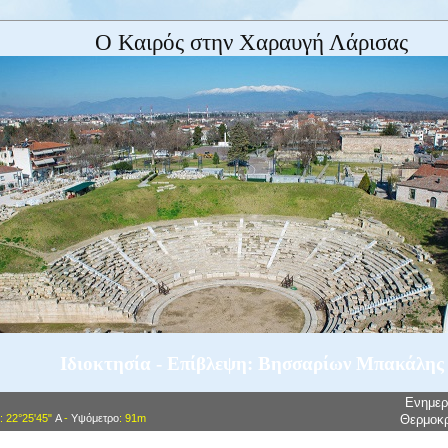
Ο Καιρός στην Χαραυγή Λάρισας
Ιδιοκτησία - Επίβλεψη: Βησσαρίων Μπακάλης
Ενημε
: 22°25'45"
Α
-
Υψόμετρο
: 91m
Θερμοκ