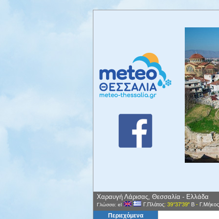
Χαραυγή Λάρισας, Θεσσαλία - Ελλάδα
Γ.Πλάτος
: 39°37'39"
Β
-
Γ.Μήκος
Γλώσσα: el
Περιεχόμενα