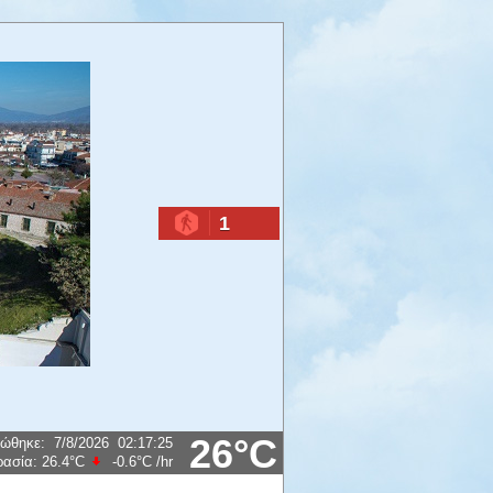
1
26°C
ρώθηκε
:
7/8/2026
02:17:25
ρασία:
26.4°C
-0.6°C
/hr