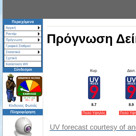
Περιεχόμενα
Αρχική
Πρόγνωση Δεί
Ραντάρ
Πρόγνωση
Γραφικά Σταθμού
Στατιστικά
Σχετικά
Κατάσταση WX
Σύνδεσμοι
Κυρ.
Δευτ.
8.7
8.9
Κίνδυνος Φωτιάς
Πληροφόρηση
Πολύ Υψηλός
Πολύ Υψ
UV forecast courtesy of an