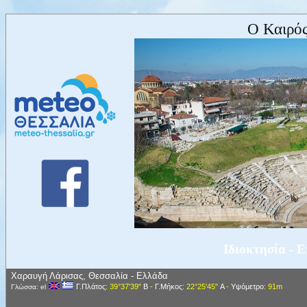
Ο Καιρός
Ιδιοκτησία - 
Χαραυγή Λάρισας, Θεσσαλία - Ελλάδα
Γ.Πλάτος
: 39°37'39"
Β
-
Γ.Μήκος
: 22°25'45"
Α
-
Υψόμετρο
: 91m
Γλώσσα: el