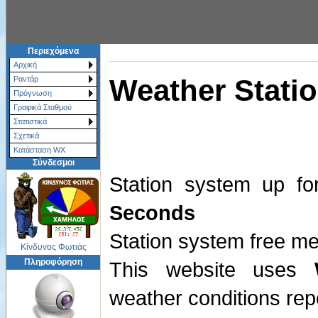
Περιεχόμενα
Αρχική
Weather Statio
Ραντάρ
Πρόγνωση
Γραφικά Σταθμού
Στατιστικά
Σχετικά
Κατάσταση WX
Σύνδεσμοι
Station system up f
Seconds
Station system free 
Κίνδυνος Φωτιάς
Πληροφόρηση
This website uses
weather conditions rep