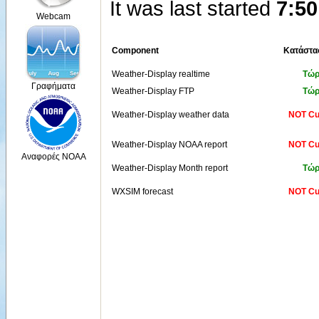
It was last started
7:50
Webcam
Component
Κατάστα
Weather-Display realtime
Τώ
Γραφήματα
Weather-Display FTP
Τώ
Weather-Display weather data
NOT Cu
Weather-Display NOAA report
NOT Cu
Αναφορές NOAA
Weather-Display Month report
Τώ
WXSIM forecast
NOT Cu