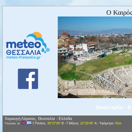
Ο Καιρός
Ιδιοκτησία - 
Χαραυγή Λάρισας, Θεσσαλία - Ελλάδα
Γ.Πλάτος
: 39°37'39"
Β
-
Γ.Μήκος
: 22°25'45"
Α
-
Υψόμετρο
: 91m
Γλώσσα: el