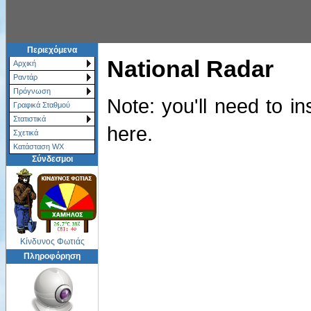
Περιεχόμενα
National Radar
Αρχική
Ραντάρ
Πρόγνωση
Note: you'll need to in
Γραφικά Σταθμού
Στατιστικά
here.
Σχετικά
Κατάσταση WX
Σύνδεσμοι
Κίνδυνος Φωτιάς
Πληροφόρηση