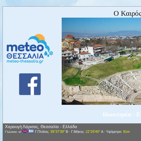
Ο Καιρός
Ιδιοκτησία - 
Χαραυγή Λάρισας, Θεσσαλία - Ελλάδα
Γ.Πλάτος
: 39°37'39"
Β
-
Γ.Μήκος
: 22°25'45"
Α
-
Υψόμετρο
: 91m
Γλώσσα: el