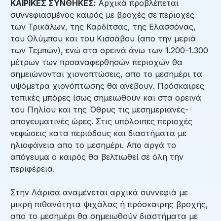
ΚΑΙΡΙΚΕΣ ΣΥΝΘΗΚΕΣ:
Αρχικά προβλέπεται
συννεφιασμένος καιρός με βροχές σε περιοχές
των Τρικάλων, της Καρδίτσας, της Ελασσόνας,
του Ολύμπου και του Κισσάβου (απο την μεριά
των Τεμπών), ενώ στα ορεινά άνω των 1.200-1.300
μέτρων των προαναφερθησών περιοχών θα
σημειώνονται χιονοπτώσεις, απο το μεσημέρι τα
υψόμετρα χιονόπτωσης θα ανέβουν. Πρόσκαιρες
τοπικές μπόρες ίσως σημειωθούν και στα ορεινά
του Πηλίου και της Όθρυς τις μεσημεριανές-
απογευματινές ώρες. Στις υπόλοιπες περιοχές
νεφώσεις κατα περιόδους και διαστήματα με
ηλιοφάνεια απο το μεσημέρι. Απο αργά το
απόγευμα ο καιρός θα βελτιωθεί σε όλη την
περιφέρεια.
Στην Λάρισα αναμένεται αρχικά συννεφιά με
μικρή πιθανότητα ψιχάλας ή πρόσκαιρης βροχής,
απο το μεσημέρι θα σημειωθούν διαστήματα με