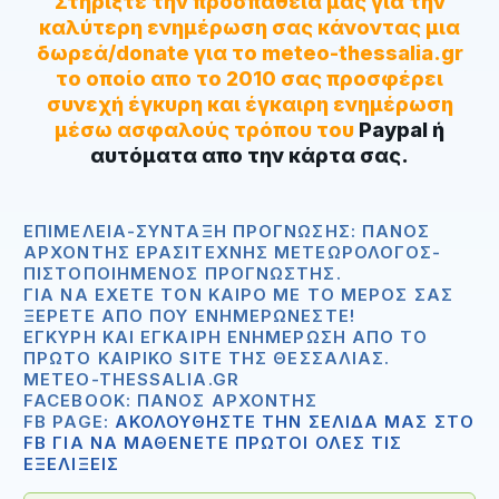
Στηρίξτε την προσπάθειά μας για την
καλύτερη ενημέρωση σας κάνοντας μια
δωρεά/donate για το meteo-thessalia.gr
το οποίο απο το 2010 σας προσφέρει
συνεχή έγκυρη και έγκαιρη ενημέρωση
μέσω ασφαλούς τρόπου του
Paypal ή
αυτόματα απο την κάρτα σας.
ΕΠΙΜΈΛΕΙΑ-ΣΎΝΤΑΞΗ ΠΡΌΓΝΩΣΗΣ: ΠΆΝΟΣ
ΑΡΧΟΝΤΉΣ ΕΡΑΣΙΤΈΧΝΗΣ ΜΕΤΕΩΡΟΛΌΓΟΣ-
ΠΙΣΤΟΠΟΙΗΜΈΝΟΣ ΠΡΟΓΝΏΣΤΗΣ.
ΓΙΑ ΝΑ ΈΧΕΤΕ ΤΟΝ ΚΑΙΡΌ ΜΕ ΤΟ ΜΈΡΟΣ ΣΑΣ
ΞΈΡΕΤΕ ΑΠΟ ΠΟΥ ΕΝΗΜΕΡΏΝΕΣΤΕ!
ΈΓΚΥΡΗ ΚΑΙ ΈΓΚΑΙΡΗ ΕΝΗΜΈΡΩΣΗ ΑΠΟ ΤΟ
ΠΡΏΤΟ ΚΑΙΡΙΚΌ SITE ΤΗΣ ΘΕΣΣΑΛΊΑΣ.
METEO-THESSALIA.GR
FACEBOOK: ΠΆΝΟΣ ΑΡΧΟΝΤΉΣ
FB PAGE:
ΑΚΟΛΟΥΘΗΣΤΕ ΤΗΝ ΣΕΛΙΔΑ ΜΑΣ ΣΤΟ
FB ΓΙΑ ΝΑ ΜΑΘΕΝΕΤΕ ΠΡΩΤΟΙ ΟΛΕΣ ΤΙΣ
ΕΞΕΛΙΞΕΙΣ