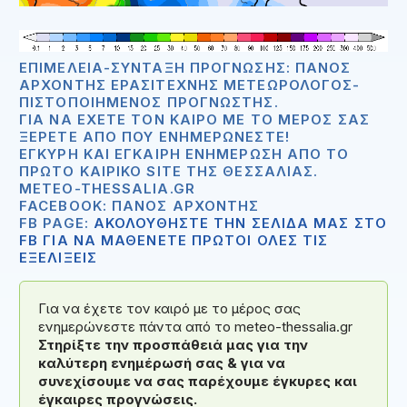
ΕΠΙΜΈΛΕΙΑ-ΣΎΝΤΑΞΗ ΠΡΌΓΝΩΣΗΣ: ΠΆΝΟΣ
ΑΡΧΟΝΤΉΣ ΕΡΑΣΙΤΈΧΝΗΣ ΜΕΤΕΩΡΟΛΌΓΟΣ-
ΠΙΣΤΟΠΟΙΗΜΈΝΟΣ ΠΡΟΓΝΏΣΤΗΣ.
ΓΙΑ ΝΑ ΈΧΕΤΕ ΤΟΝ ΚΑΙΡΌ ΜΕ ΤΟ ΜΈΡΟΣ ΣΑΣ
ΞΈΡΕΤΕ ΑΠΟ ΠΟΥ ΕΝΗΜΕΡΏΝΕΣΤΕ!
ΈΓΚΥΡΗ ΚΑΙ ΈΓΚΑΙΡΗ ΕΝΗΜΈΡΩΣΗ ΑΠΟ ΤΟ
ΠΡΏΤΟ ΚΑΙΡΙΚΌ SITE ΤΗΣ ΘΕΣΣΑΛΊΑΣ.
METEO-THESSALIA.GR
FACEBOOK: ΠΆΝΟΣ ΑΡΧΟΝΤΉΣ
FB PAGE:
ΑΚΟΛΟΥΘΗΣΤΕ ΤΗΝ ΣΕΛΙΔΑ ΜΑΣ ΣΤΟ
FB ΓΙΑ ΝΑ ΜΑΘΕΝΕΤΕ ΠΡΩΤΟΙ ΟΛΕΣ ΤΙΣ
ΕΞΕΛΙΞΕΙΣ
Για να έχετε τον καιρό με το μέρος σας
ενημερώνεστε πάντα από το meteo-thessalia.gr
Στηρίξτε την προσπάθειά μας για την
καλύτερη ενημέρωσή σας & για να
συνεχίσουμε να σας παρέχουμε έγκυρες και
έγκαιρες προγνώσεις.