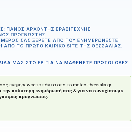
Σ: ΠΆΝΟΣ ΑΡΧΟΝΤΉΣ ΕΡΑΣΙΤΈΧΝΗΣ
ΝΟΣ ΠΡΟΓΝΏΣΤΗΣ.
Ο ΜΈΡΟΣ ΣΑΣ ΞΈΡΕΤΕ ΑΠΟ ΠΟΥ ΕΝΗΜΕΡΏΝΕΣΤΕ!
Η ΑΠΟ ΤΟ ΠΡΏΤΟ ΚΑΙΡΙΚΌ SITE ΤΗΣ ΘΕΣΣΑΛΊΑΣ.
ΙΔΑ ΜΑΣ ΣΤΟ FB ΓΙΑ ΝΑ ΜΑΘΕΝΕΤΕ ΠΡΩΤΟΙ ΟΛΕΣ
ς σας ενημερώνεστε πάντα από το meteo-thessalia.gr
α την καλύτερη ενημέρωσή σας & για να συνεχίσουμε
γκαιρες προγνώσεις.