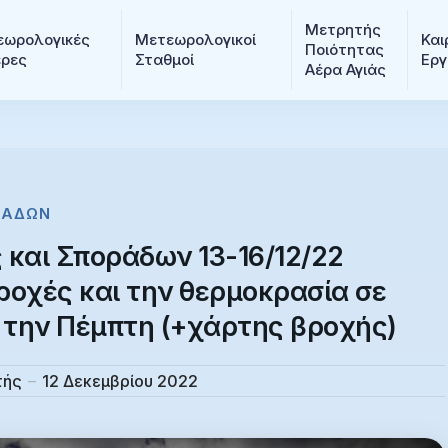
Μετρητής 
ωρολογικές 
Μετεωρολογικοί 
Και
Ποιότητας 
ερες
Σταθμοί
Εργ
Αέρα Αγιάς
ΡΆΔΩΝ
και Σποράδων 13-16/12/22
ροχές και την θερμοκρασία σε
 την Πέμπτη (+χάρτης βροχής)
τής
12 Δεκεμβρίου 2022