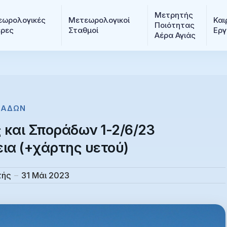
Μετρητής 
ωρολογικές 
Μετεωρολογικοί 
Και
Ποιότητας 
ερες
Σταθμοί
Εργ
Αέρα Αγιάς
ΡΆΔΩΝ
και Σποράδων 1-2/6/23
εια (+χάρτης υετού)
τής
31 Μάι 2023