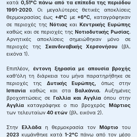
κατά
0,51°C πάνω από τα επίπεδα της περιόδου
1991-2020
. Οι μεγαλύτερες θετικές αποκλίσεις
θερμοκρασίας έως
+4°C
με
+6°C
, καταγράφηκαν
σε περιοχές της
Νότιας
και
Κεντρικής
Ευρώπης
καθώς και σε περιοχές της
Νοτιοδυτικής
Ρωσίας
.
Αρνητικές αποκλίσεις σημειώθηκαν μόνο σε
περιοχές της
Σκανδιναβικής Χερσονήσου
(βλ.
εικόνα 1).
Επιπλέον,
έντονη ξηρασία με απουσία βροχής
καθ’όλη τη διάρκεια του μήνα παρατηρήθηκε σε
περιοχές της
Δυτικής Ευρώπης,
όπως στην
Ισπανία
καθώς και στα
Βαλκάνια.
Αυξημένες
βροχοπτώσεις σε
Γαλλία και Αγγλία
όπου στην
Αγγλία
καταγράφηκε ο πιο βροχερός
Μάρτιος
των τελευταίων
40 ετών
(βλ. εικόνα 2).
Στην
Ελλάδα
η θερμοκρασία τον
Μάρτιο
του
2023
κυμάνθηκε κατά
1-2°C
πάνω από τον μέσο