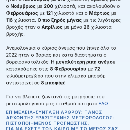
ο
Νοέμβριος
με
200
χιλιοστά, και ακολουθούν ο
Φεβρουάριος
με
121
χιλιοστά και ο
Μάρτιος
με
116
χιλιοστά.
Ο πιο ξηρός μήνας
με τις λιγότερες
βροχές ήταν ο
Απρίλιος
με μόνο
26
χιλιοστά
βροχής.
Ανεμολογικά ο κύριος άνεμος που έπνεε όλο το
2022 ήταν ο βοριάς και κατα διαστήματα ο
βορειοανατολικός.
Η μεγαλύτερη ριπή ανέμου
καταγράφηκε στις
8 Φεβρουαρίου
με
72
χιλιόμετρα/ώρα που στην κλίμακα μποφόρ
αντιστοιχεί σε
8 μποφόρ
!
Για να βλέπετε ζωντανά τις μετρήσεις του
μετεωρολογικού μας σταθμού πατήστε
ΕΔΩ
ΕΠΙΜΈΛΕΙΑ-ΣΎΝΤΑΞΗ ΆΡΘΡΟΥ: ΠΆΝΟΣ
ΑΡΧΟΝΤΉΣ ΕΡΑΣΙΤΈΧΝΗΣ ΜΕΤΕΩΡΟΛΌΓΟΣ-
ΠΙΣΤΟΠΟΙΗΜΈΝΟΣ ΠΡΟΓΝΏΣΤΗΣ.
ΓΙΑ ΝΑ ΈΧΕΤΕ ΤΟΝ ΚΑΙΡΌ ΜΕ ΤΟ ΜΈΡΟΣ ΣΑΣ