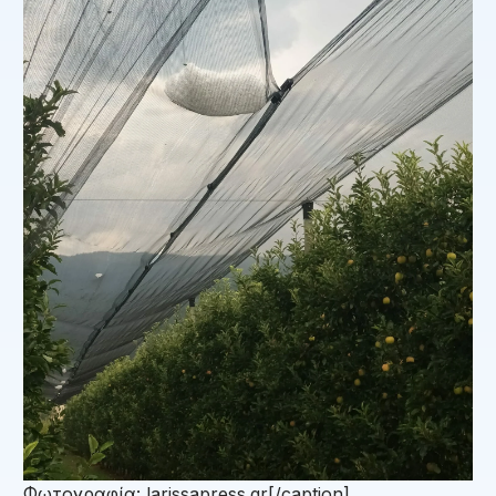
Φωτογραφία: larissapress.gr[/caption]