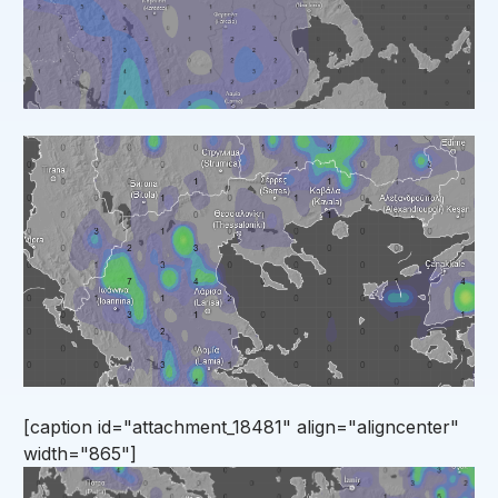
[caption id="attachment_18481" align="aligncenter"
width="865"]