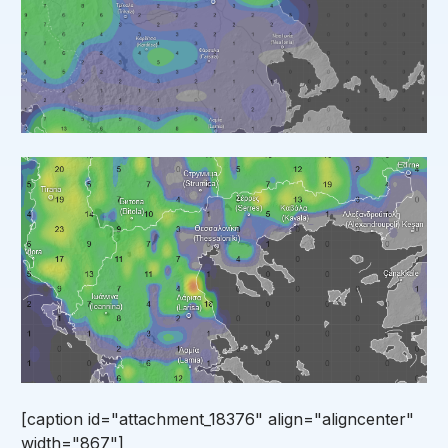
[caption id="attachment_18376" align="aligncenter"
width="867"]