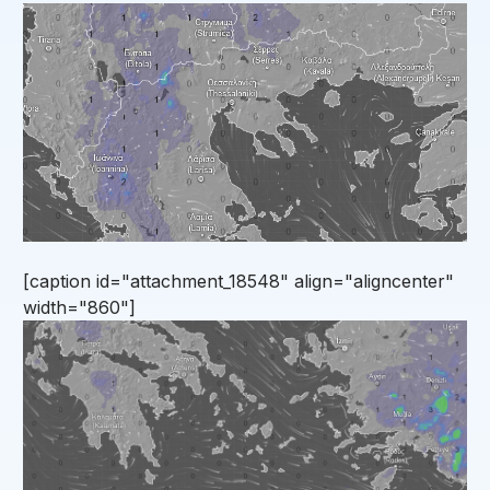
[caption id="attachment_18548" align="aligncenter"
width="860"]