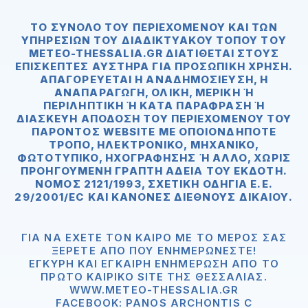
ΤΟ ΣΎΝΟΛΟ ΤΟΥ ΠΕΡΙΕΧΟΜΈΝΟΥ ΚΑΙ ΤΩΝ
ΥΠΗΡΕΣΙΏΝ ΤΟΥ ΔΙΑΔΙΚΤΥΑΚΟΎ ΤΌΠΟΥ ΤOΥ
METEO-THESSALIA.GR ΔΙΑΤΊΘΕΤΑΙ ΣΤΟΥΣ
ΕΠΙΣΚΈΠΤΕΣ ΑΥΣΤΗΡΆ ΓΙΑ ΠΡΟΣΩΠΙΚΉ ΧΡΉΣΗ.
ΑΠΑΓΟΡΕΥΕΤΑΙ Η ΑΝΑΔΗΜΟΣΊΕΥΣΗ, Η
ΑΝΑΠΑΡΑΓΩΓΉ, ΟΛΙΚΉ, ΜΕΡΙΚΉ Ή Π
ΕΡΙΛΗΠΤΙΚΉ Ή ΚΑΤΆ ΠΑΡΆΦΡΑΣΗ Ή ΔΙΑ
ΣΚΕΥΉ ΑΠΌΔΟΣΗ ΤΟΥ ΠΕΡΙΕΧΟΜΈΝΟΥ ΤΟΥ ΠΑΡ
ΌΝΤΟΣ WEBSITE ΜΕ ΟΠΟΙΟΝΔΉΠΟΤΕ ΤΡΌ
ΠΟ, ΗΛΕΚΤΡΟΝΙΚΌ, ΜΗΧΑΝΙΚΌ, ΦΩΤ
ΟΤΥΠΙΚΌ, ΗΧΟΓΡΆΦΗΣΗΣ Ή ΆΛΛΟ, ΧΩΡΊΣ ΠΡΟΗ
ΓΟΎΜΕΝΗ ΓΡΑΠΤΉ ΆΔΕΙΑ ΤΟΥ ΕΚΔΌΤΗ. ΝΌΜΟ
Σ 2121/1993, ΣΧΕΤΙΚΉ ΟΔΗΓΊΑ Ε.Ε. 29/2
001/EC ΚΑΙ ΚΑΝΌΝΕΣ ΔΙΕΘΝΟΎΣ ΔΙΚΑΊΟΥ.
ΓΙΑ ΝΑ ΈΧΕΤΕ ΤΟΝ ΚΑΙΡΌ ΜΕ ΤΟ ΜΈΡΟΣ ΣΑΣ
ΞΈΡΕΤΕ ΑΠΟ ΠΟΥ ΕΝΗΜΕΡΏΝΕΣΤΕ!
ΈΓΚΥΡΗ ΚΑΙ ΈΓΚΑΙΡΗ ΕΝΗΜΈΡΩΣΗ ΑΠΟ ΤΟ
ΠΡΏΤΟ ΚΑΙΡΙΚΌ SITE ΤΗΣ ΘΕΣΣΑΛΊΑΣ.
WWW.METEO-THESSALIA.GR
FACEBOOK: PANOS ARCHONTIS C