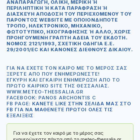
ΑΝΑΠΑΡΑΓΩΓΉ, ΟΛΙΚΉ, ΜΕΡΙΚΉ Ή Π
ΕΡΙΛΗΠΤΙΚΉ Ή ΚΑΤΆ ΠΑΡΆΦΡΑΣΗ Ή ΔΙΑ
ΣΚΕΥΉ ΑΠΌΔΟΣΗ ΤΟΥ ΠΕΡΙΕΧΟΜΈΝΟΥ ΤΟΥ ΠΑΡ
ΌΝΤΟΣ WEBSITE ΜΕ ΟΠΟΙΟΝΔΉΠΟΤΕ ΤΡΌ
ΠΟ, ΗΛΕΚΤΡΟΝΙΚΌ, ΜΗΧΑΝΙΚΌ, ΦΩΤ
ΟΤΥΠΙΚΌ, ΗΧΟΓΡΆΦΗΣΗΣ Ή ΆΛΛΟ, ΧΩΡΊΣ ΠΡΟΗ
ΓΟΎΜΕΝΗ ΓΡΑΠΤΉ ΆΔΕΙΑ ΤΟΥ ΕΚΔΌΤΗ. ΝΌΜΟ
Σ 2121/1993, ΣΧΕΤΙΚΉ ΟΔΗΓΊΑ Ε.Ε. 29/2
001/EC ΚΑΙ ΚΑΝΌΝΕΣ ΔΙΕΘΝΟΎΣ ΔΙΚΑΊΟΥ.
ΓΙΑ ΝΑ ΈΧΕΤΕ ΤΟΝ ΚΑΙΡΌ ΜΕ ΤΟ ΜΈΡΟΣ ΣΑΣ
ΞΈΡΕΤΕ ΑΠΟ ΠΟΥ ΕΝΗΜΕΡΏΝΕΣΤΕ!
ΈΓΚΥΡΗ ΚΑΙ ΈΓΚΑΙΡΗ ΕΝΗΜΈΡΩΣΗ ΑΠΟ ΤΟ
ΠΡΏΤΟ ΚΑΙΡΙΚΌ SITE ΤΗΣ ΘΕΣΣΑΛΊΑΣ.
WWW.METEO-THESSALIA.GR
FACEBOOK: PANOS ARCHONTIS C
FB PAGE:
ΚΑΝΕΤΕ LIKE ΣΤΗΝ ΣΕΛΙΔΑ ΜΑΣ ΣΤΟ
FB ΓΙΑ ΝΑ ΜΑΘΕΝΕΤΕ ΠΡΩΤΟΙ ΟΛΕΣ ΤΙΣ
ΕΞΕΛΙΞΕΙΣ
Για να έχετε τον καιρό με το μέρος σας
ενημερώνεστε πάντα από το meteo-thessalia.gr