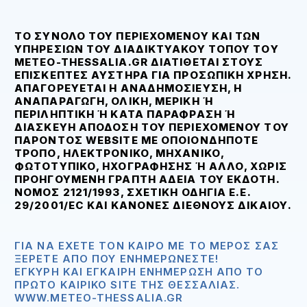
ΤΟ ΣΎΝΟΛΟ ΤΟΥ ΠΕΡΙΕΧΟΜΈΝΟΥ ΚΑΙ ΤΩΝ
ΥΠΗΡΕΣΙΏΝ ΤΟΥ ΔΙΑΔΙΚΤΥΑΚΟΎ ΤΌΠΟΥ ΤOΥ
METEO-THESSALIA.GR ΔΙΑΤΊΘΕΤΑΙ ΣΤΟΥΣ
ΕΠΙΣΚΈΠΤΕΣ ΑΥΣΤΗΡΆ ΓΙΑ ΠΡΟΣΩΠΙΚΉ ΧΡΉΣΗ.
ΑΠΑΓΟΡΕΥΕΤΑΙ Η ΑΝΑΔΗΜΟΣΊΕΥΣΗ, Η
ΑΝΑΠΑΡΑΓΩΓΉ, ΟΛΙΚΉ, ΜΕΡΙΚΉ Ή Π
ΕΡΙΛΗΠΤΙΚΉ Ή ΚΑΤΆ ΠΑΡΆΦΡΑΣΗ Ή ΔΙΑ
ΣΚΕΥΉ ΑΠΌΔΟΣΗ ΤΟΥ ΠΕΡΙΕΧΟΜΈΝΟΥ ΤΟΥ ΠΑΡ
ΌΝΤΟΣ WEBSITE ΜΕ ΟΠΟΙΟΝΔΉΠΟΤΕ ΤΡΌ
ΠΟ, ΗΛΕΚΤΡΟΝΙΚΌ, ΜΗΧΑΝΙΚΌ, ΦΩΤ
ΟΤΥΠΙΚΌ, ΗΧΟΓΡΆΦΗΣΗΣ Ή ΆΛΛΟ, ΧΩΡΊΣ ΠΡΟΗ
ΓΟΎΜΕΝΗ ΓΡΑΠΤΉ ΆΔΕΙΑ ΤΟΥ ΕΚΔΌΤΗ. ΝΌΜΟ
Σ 2121/1993, ΣΧΕΤΙΚΉ ΟΔΗΓΊΑ Ε.Ε. 29/2
001/EC ΚΑΙ ΚΑΝΌΝΕΣ ΔΙΕΘΝΟΎΣ ΔΙΚΑΊΟΥ.
ΓΙΑ ΝΑ ΈΧΕΤΕ ΤΟΝ ΚΑΙΡΌ ΜΕ ΤΟ ΜΈΡΟΣ ΣΑΣ
ΞΈΡΕΤΕ ΑΠΟ ΠΟΥ ΕΝΗΜΕΡΏΝΕΣΤΕ!
ΈΓΚΥΡΗ ΚΑΙ ΈΓΚΑΙΡΗ ΕΝΗΜΈΡΩΣΗ ΑΠΟ ΤΟ
ΠΡΏΤΟ ΚΑΙΡΙΚΌ SITE ΤΗΣ ΘΕΣΣΑΛΊΑΣ.
WWW.METEO-THESSALIA.GR