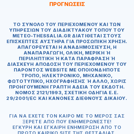
ΠΡΟΓΝΩΣΕΙΣ
ΤΟ ΣΎΝΟΛΟ ΤΟΥ ΠΕΡΙΕΧΟΜΈΝΟΥ ΚΑΙ ΤΩΝ
ΥΠΗΡΕΣΙΏΝ ΤΟΥ ΔΙΑΔΙΚΤΥΑΚΟΎ ΤΌΠΟΥ ΤOΥ
METEO-THESSALIA.GR ΔΙΑΤΊΘΕΤΑΙ ΣΤΟΥΣ
ΕΠΙΣΚΈΠΤΕΣ ΑΥΣΤΗΡΆ ΓΙΑ ΠΡΟΣΩΠΙΚΉ ΧΡΉΣΗ.
ΑΠΑΓΟΡΕΥΕΤΑΙ Η ΑΝΑΔΗΜΟΣΊΕΥΣΗ, Η
ΑΝΑΠΑΡΑΓΩΓΉ, ΟΛΙΚΉ, ΜΕΡΙΚΉ Ή Π
ΕΡΙΛΗΠΤΙΚΉ Ή ΚΑΤΆ ΠΑΡΆΦΡΑΣΗ Ή ΔΙΑ
ΣΚΕΥΉ ΑΠΌΔΟΣΗ ΤΟΥ ΠΕΡΙΕΧΟΜΈΝΟΥ ΤΟΥ ΠΑΡ
ΌΝΤΟΣ WEBSITE ΜΕ ΟΠΟΙΟΝΔΉΠΟΤΕ ΤΡΌ
ΠΟ, ΗΛΕΚΤΡΟΝΙΚΌ, ΜΗΧΑΝΙΚΌ, ΦΩΤ
ΟΤΥΠΙΚΌ, ΗΧΟΓΡΆΦΗΣΗΣ Ή ΆΛΛΟ, ΧΩΡΊΣ ΠΡΟΗ
ΓΟΎΜΕΝΗ ΓΡΑΠΤΉ ΆΔΕΙΑ ΤΟΥ ΕΚΔΌΤΗ. ΝΌΜΟ
Σ 2121/1993, ΣΧΕΤΙΚΉ ΟΔΗΓΊΑ Ε.Ε. 29/2
001/EC ΚΑΙ ΚΑΝΌΝΕΣ ΔΙΕΘΝΟΎΣ ΔΙΚΑΊΟΥ.
ΓΙΑ ΝΑ ΈΧΕΤΕ ΤΟΝ ΚΑΙΡΌ ΜΕ ΤΟ ΜΈΡΟΣ ΣΑΣ
ΞΈΡΕΤΕ ΑΠΟ ΠΟΥ ΕΝΗΜΕΡΏΝΕΣΤΕ!
ΈΓΚΥΡΗ ΚΑΙ ΈΓΚΑΙΡΗ ΕΝΗΜΈΡΩΣΗ ΑΠΟ ΤΟ
ΠΡΏΤΟ ΚΑΙΡΙΚΌ SITE ΤΗΣ ΘΕΣΣΑΛΊΑΣ.