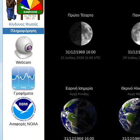
Πρώτο Τέταρτο
Παν
Κίνδυνος Φωτιάς
Πληροφόρηση
31/12/1969 16:00
31/12/
21 Ιούλιος 2026 11:06 UTC
29 Ιούλιος
Webcam
Εαρινή Ισημερία
Θερινό Ηλι
Γραφήματα
Αρχή Ανοιξης
Αρχή Θέ
Αναφορές NOAA
31/12/1969 16:00
31/12/196