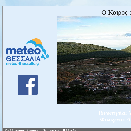
Ο Καιρός 
Ιδιοκτησία
Φιλοξενία: 
Καλλιπεύκη Λάρισας, Θεσσαλία - Ελλάδα