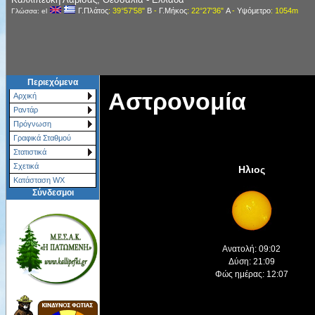
Γ.Πλάτος
: 39°57'58"
Β
-
Γ.Μήκος
: 22°27'36"
Α
-
Υψόμετρο
: 1054m
Γλώσσα: el
Περιεχόμενα
Αστρονομία
Αρχική
Ραντάρ
Πρόγνωση
Γραφικά Σταθμού
Στατιστικά
Σχετικά
Ηλιος
Κατάσταση WX
Σύνδεσμοι
Ανατολή: 09:02
Δύση: 21:09
Φώς ημέρας: 12:07