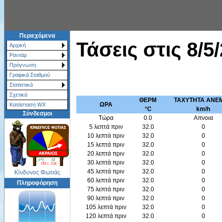
Περιεχόμενα
Τάσεις στις
8/5
Αρχική
Ραντάρ
Πρόγνωση
Γραφικά Σταθμού
Στατιστικά
Σχετικά
ΘΕΡΜ
ΤΑΧΥΤΗΤΑ ΑΝΕ
ΩΡΑ
Κατάσταση WX
°C
km/h
Σύνδεσμοι
Τώρα
0.0
Απνοια
5 λεπτά πριν
32.0
0
10 λεπτά πριν
32.0
0
15 λεπτά πριν
32.0
0
20 λεπτά πριν
32.0
0
30 λεπτά πριν
32.0
0
45 λεπτά πριν
32.0
0
Κίνδυνος Φωτιάς
60 λεπτά πριν
32.0
0
Πληροφόρηση
75 λεπτά πριν
32.0
0
90 λεπτά πριν
32.0
0
105 λεπτά πριν
32.0
0
120 λεπτά πριν
32.0
0