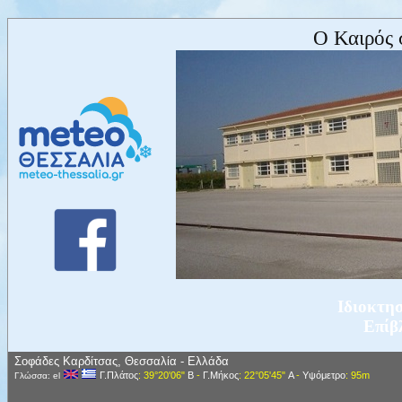
Ο Καιρός 
Ιδιοκτ
Επίβ
Σοφάδες Καρδίτσας, Θεσσαλία - Ελλάδα
Γ.Πλάτος
: 39°20'06"
Β
-
Γ.Μήκος
: 22°05'45"
Α
-
Υψόμετρο
: 95m
Γλώσσα: el