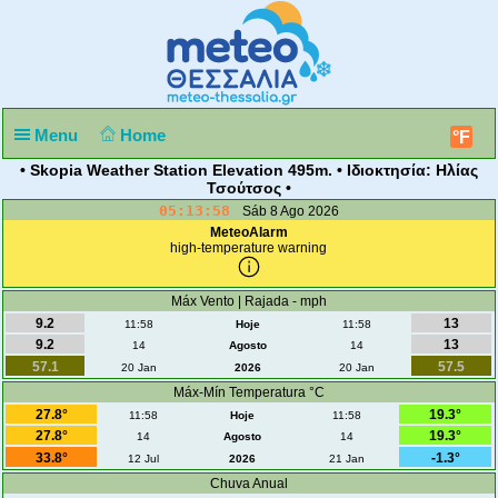
Menu
Home
°F
• Skopia Weather Station Elevation 495m. • Ιδιοκτησία: Ηλίας
Τσούτσος •
05:13:58
Sáb 8 Ago 2026
MeteoAlarm
high-temperature warning
Máx Vento | Rajada - mph
9.2
13
11:58
Hoje
11:58
9.2
13
14
Agosto
14
57.1
57.5
20 Jan
2026
20 Jan
Máx-Mín Temperatura °C
27.8°
19.3°
11:58
Hoje
11:58
27.8°
19.3°
14
Agosto
14
33.8°
-1.3°
12 Jul
2026
21 Jan
Chuva Anual