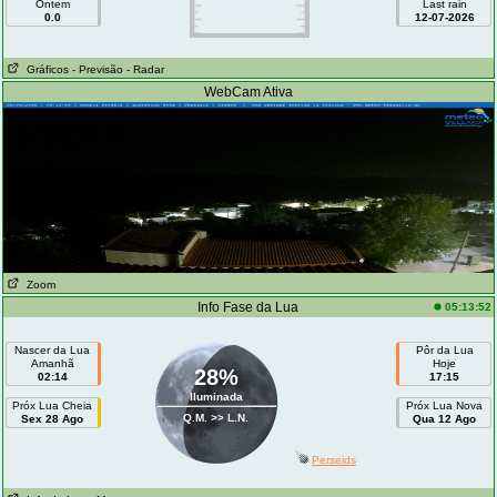
Ontem
Last rain
0.0
12-07-2026
Gráficos
- Previsão
- Radar
WebCam Ativa
Zoom
Info Fase da Lua
05:13:52
Nascer da Lua
Pôr da Lua
Amanhã
Hoje
28%
02:14
17:15
Iluminada
Próx Lua Cheia
Próx Lua Nova
Q.M. >> L.N.
Sex 28 Ago
Qua 12 Ago
Perseids