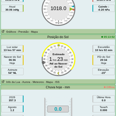
988
1012
Atual
985
1015
Caindo ↓
1018.0
30.06 inHg
982
1018
-0.20 hPa
979
1021
976
1024
973
1027
|
970
1030
964
1036
Gráficos
- Previsão
- Mapa
Posição do Sol
05:13:52
11
13
Luz solar
Escuridão
10
14
13 hrs 57 min
09
15
10 hrs 02 min
08
16
Estimado
07
17
Nascer do Sol
Pôr do Sol
1
23
06
18
06:36
hrs
min
20:34
05
19
Hoje
Hoje
Até ao Nascer
04
20
do Sol
03
21
Azimute
Elevação
02
22
54° NL
01
23
-15°
Info da Lua
- Aurora
- Meteoros
- Mapa
- ISS
Chuva hoje - mm
Offline
2026
Última Hora
357.3
0.0
Agosto
Taxa/h
0.0
1.2
0.000