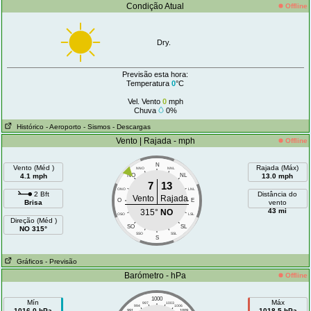
Condição Atual
Offline
Dry.
Previsão esta hora:
Temperatura
0
°C
Vel. Vento
0
mph
Chuva
0%
Histórico
- Aeroporto
- Sismos
- Descargas
Vento | Rajada - mph
Offline
N
Vento (Méd )
Rajada (Máx)
NNO
NNL
4.1 mph
NO
NL
13.0 mph
7
13
ONO
LNL
2 Bft
Distância do
Vento
Rajada
O
E
Brisa
vento
43 mi
315°
NO
OSO
LSL
Direção (Méd )
SO
SL
NO 315°
SSO
SSL
S
Gráficos
- Previsão
Barómetro - hPa
Offline
1000
Mín
Máx
997
1003
994
1006
1016.0 hPa
1018.5 hPa
991
1009