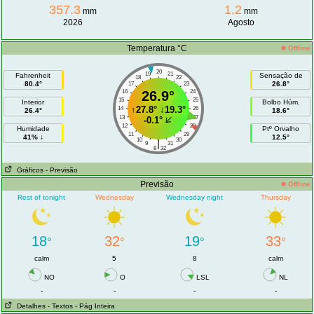
357.3
1.2
mm
mm
2026
Agosto
Temperatura °C
Offline
20
19
21
Fahrenheit
Sensação de
18
22
80.4°
26.8°
17
23
16
26.9°
24
15
25
Interior
Bolbo Húm.
↑
27.8°
↓
19.3°
14
26
26.4°
18.6°
13
27
-0.1°
12
28
Humidade
Ptº Orvalho
11
29
41% ↓
12.5°
10
30
|
9
31
8
32
Gráficos
- Previsão
Previsão
Offline
Rest of tonight
Wednesday
Wednesday night
Thursday
18
32
19
33
°
°
°
°
calm
5
8
calm
NO
O
LSL
NL
-
-
-
-
Detalhes
- Textos
- Pág Inteira