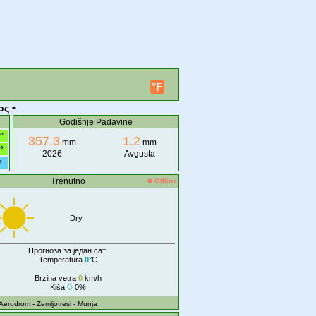
°F
ος •
Godišnje Padavine
°
357.3
1.2
mm
mm
°
2026
Avgusta
°
Trenutno
Offline
Dry.
Прогноза за један сат:
Temperatura
0
°C
Brzina vetra
0
km/h
Kiša
0%
 Aerodrom
- Zemljotresi
- Munja