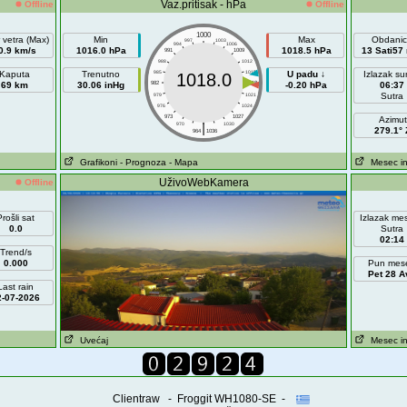
Vaz.pritisak - hPa
Offline
Offline
1000
 vetra (Max)
Min
Max
Obdanic
997
1003
994
1006
0.9 km/s
1016.0 hPa
1018.5 hPa
13 Sati57
991
1009
988
1012
Kaputa
Trenutno
985
1015
U padu ↓
Izlazak su
1018.0
69 km
30.06 inHg
982
1018
-0.20 hPa
06:37
Sutra
979
1021
976
1024
973
1027
Azimut
|
970
1030
279.1° 
964
1036
Grafikoni
- Prognoza
- Mapa
Mesec in
UživoWebKamera
Offline
Prošli sat
Izlazak me
0.0
Sutra
02:14
Trend/s
0.000
Pun mes
Pet 28 A
Last rain
2-07-2026
Uvećaj
Mesec in
Clientraw - Froggit WH1080-SE -