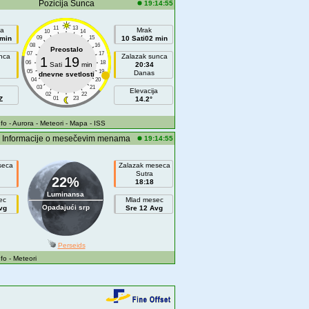
Pozicija Sunca
19:14:55
11
13
a
Mrak
10
14
 min
09
15
10 Sati02 min
08
16
Preostalo
07
17
nca
Zalazak sunca
1
19
06
18
Sati
min
20:34
05
19
Danas
dnevne svetlosti
04
20
03
21
Elevacija
02
22
Z
01
23
14.2°
fo
- Aurora
- Meteori
- Mapa
- ISS
Informacije o mesečevim menama
19:14:55
seca
Zalazak meseca
Sutra
22%
18:18
Luminansa
ec
Mlad mesec
Opadajući srp
vg
Sre 12 Avg
Perseids
fo
- Meteori