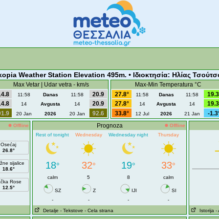
kopia Weather Station Elevation 495m. • Ιδιοκτησία: Ηλίας Τσούτσ
Max Vetar | Udar vetra - km/s
Max-Min Temperatura °C
14.8
20.9
27.8°
19.3
11:58
Danas
11:58
11:58
Danas
11:58
14.8
20.9
27.8°
19.3
14
Avgusta
14
14
Avgusta
14
91.9
92.6
33.8°
-1.3
20 Jan
2026
20 Jan
12 Jul
2026
21 Jan
Prognoza
Offline
Offline
Rest of tonight
Wednesday
Wednesday night
Thursday
Osećaj
26.8°
18
32
19
33
žne sijalice
°
°
°
°
18.6°
calm
5
8
calm
ačka Rose
12.5°
SZ
Z
IJI
SI
-
-
-
-
Detalje
- Tekstove
- Cela strana
Istorija
-