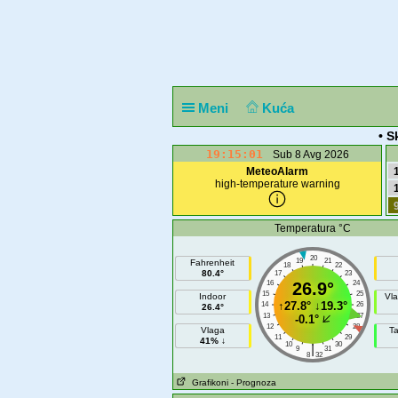
Meni
Kuća
• S
19:15:01
Sub 8 Avg 2026
MeteoAlarm
high-temperature warning
Temperatura °C
20
19
21
Fahrenheit
18
22
80.4°
17
23
16
26.9°
24
15
25
Indoor
Vla
↑
27.8°
↓
19.3°
14
26
26.4°
13
27
-0.1°
12
28
Vlaga
T
11
29
41% ↓
10
30
|
9
31
8
32
Grafikoni
- Prognoza