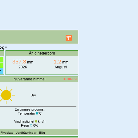
°F
ος •
Årlig nederbörd
°
357.3
1.2
mm
mm
°
2026
Augusti
°
Nuvarande himmel
Off-line
Dry.
En timmes prognos:
Temperatur
0
°C
Vindhastighet
0
km/h
Regn
0%
- Flygplats
- Jordbävningar
- Blixt