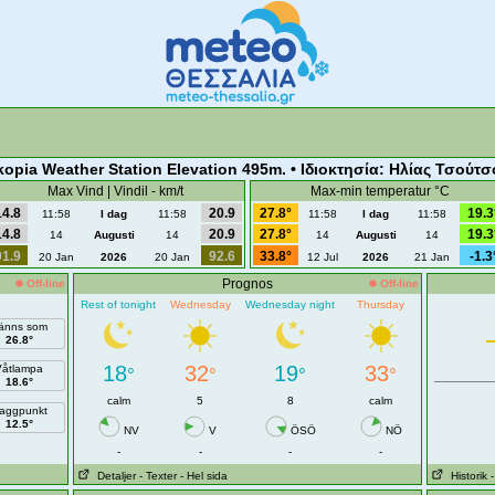
kopia Weather Station Elevation 495m. • Ιδιοκτησία: Ηλίας Τσούτσ
Max Vind | Vindil - km/t
Max-min temperatur °C
14.8
20.9
27.8°
19.3
11:58
I dag
11:58
11:58
I dag
11:58
14.8
20.9
27.8°
19.3
14
Augusti
14
14
Augusti
14
91.9
92.6
33.8°
-1.3
20 Jan
2026
20 Jan
12 Jul
2026
21 Jan
Prognos
Off-line
Off-line
Rest of tonight
Wednesday
Wednesday night
Thursday
änns som
26.8°
18
32
19
33
Våtlampa
°
°
°
°
18.6°
calm
5
8
calm
aggpunkt
12.5°
NV
V
ÖSÖ
NÖ
-
-
-
-
Detaljer
- Texter
- Hel sida
Historik