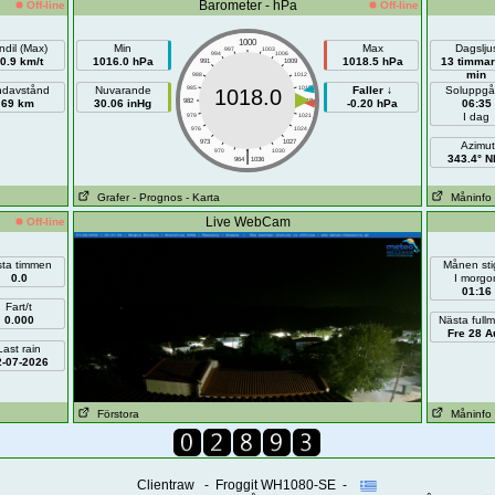
Barometer - hPa
Off-line
Off-line
1000
ndil (Max)
Min
Max
Dagslju
997
1003
994
1006
0.9 km/t
1016.0 hPa
1018.5 hPa
13 timmar
991
1009
min
988
1012
ndavstånd
Nuvarande
985
1015
Faller ↓
Soluppg
1018.0
69 km
30.06 inHg
982
1018
-0.20 hPa
06:35
I dag
979
1021
976
1024
973
1027
Azimut
|
970
1030
343.4° 
964
1036
Grafer
- Prognos
- Karta
Måninfo
Live WebCam
Off-line
sta timmen
Månen sti
0.0
I morgo
01:16
Fart/t
0.000
Nästa full
Fre 28 A
Last rain
2-07-2026
Förstora
Måninfo
Clientraw - Froggit WH1080-SE -