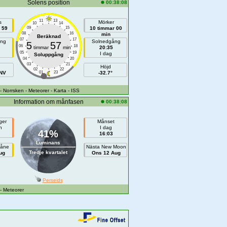
Solens position
00:38:08
11
13
s
Mörker
10
14
 59
09
15
10 timmar 00
08
16
min
Beräknad
07
17
ång
Solnedgång
5
57
06
18
timmar
min
20:35
05
19
I dag
Soluppgång
04
20
03
21
Höjd
02
22
NNV
01
23
-32.7°
- Norrsken
- Meteorer
- Karta
- ISS
Information om månfasen
00:38:08
ger
Månset
n
I dag
41%
16:03
Luminans
måne
Nästa New Moon
Tredje kvartalet
ug
Ons 12 Aug
Perseids
- Meteorer