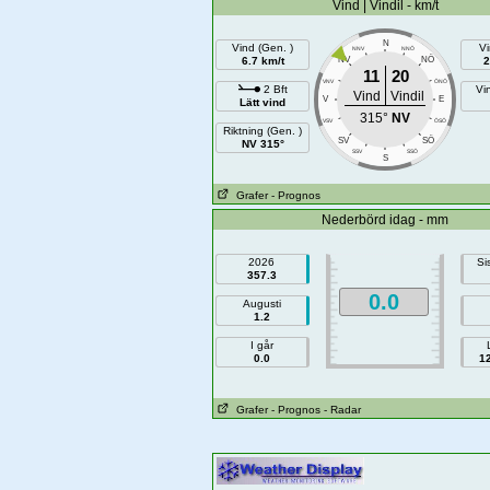
Vind | Vindil - km/t
N
Vind (Gen. )
Vi
NNV
NNÖ
NÖ
6.7 km/t
NV
2
11
20
VNV
ÖNÖ
2 Bft
Vi
Vind
Vindil
V
E
Lätt vind
315°
NV
VSV
ÖSÖ
Riktning (Gen. )
SÖ
SV
NV 315°
SSV
SSÖ
S
Grafer
- Prognos
Nederbörd idag - mm
2026
Si
357.3
0.0
Augusti
1.2
I går
0.0
1
Grafer
- Prognos
- Radar