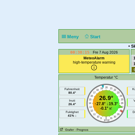
Meny
Start
• S
00:38:15
Fre 7 Aug 2026
MeteoAlarm
high-temperature warning
Temperatur °C
20
19
21
Fahrenheit
K
18
22
80.4°
17
23
16
26.9°
24
15
25
Inuti
↑
27.8°
↓
19.3°
14
26
26.4°
13
27
-0.1°
12
28
Fuktighet
D
11
29
41% ↓
10
30
|
9
31
8
32
Grafer
- Prognos