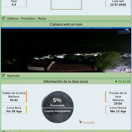
Ayer
Last rain
0.0
12-07-2026
Gráficos
- Pronóstico
- Radar
Cámara web en vivo
Agrandar
Información de la fase lunar
23:12:28
Salida de la luna
Puesta de la
Mañana
luna
5%
04:41
Mañana
19:54
Iluminada
Luna llena
Luna Nueva
Cuarto menguante
Vie 28 Ago
Mie 12 Ago
Perseids