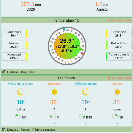
357.3
1.2
mm
mm
2026
Agosto
Temperatura °C
Desconectado
20
19
21
Fahrenheit
Sensación
18
22
80.4°
26.8°
17
23
16
26.9°
24
15
25
Interior
Bulbo húm.
↑
27.8°
↓
19.3°
14
26
26.4°
18.6°
13
27
-0.1°
12
28
Humedad
Punto de rocío
11
29
41% ↓
12.5°
10
30
|
9
31
8
32
Gráficos
- Pronóstico
Pronóstico
Desconectado
Resto de la noche
Miércoles
Miércoles noche
Jueves
18
32
19
33
°
°
°
°
calma
5
8
calma
NO
O
ESE
NE
-
-
-
-
Detalles
- Textos
- Página completa