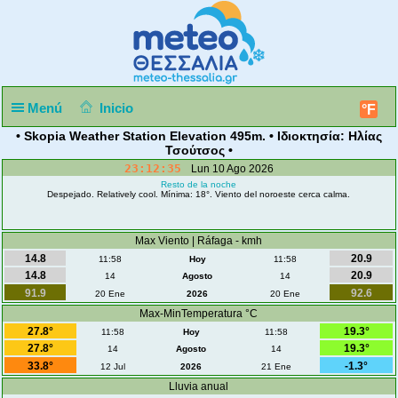
Menú
Inicio
°F
• Skopia Weather Station Elevation 495m. • Ιδιοκτησία: Ηλίας
Τσούτσος •
23:12:35
Lun 10 Ago 2026
Resto de la noche
Despejado. Relatively cool. Mínima: 18°. Viento del noroeste cerca calma.
Max Viento | Ráfaga - kmh
14.8
20.9
11:58
Hoy
11:58
14.8
20.9
14
Agosto
14
91.9
92.6
20 Ene
2026
20 Ene
Max-MinTemperatura °C
27.8°
19.3°
11:58
Hoy
11:58
27.8°
19.3°
14
Agosto
14
33.8°
-1.3°
12 Jul
2026
21 Ene
Lluvia anual