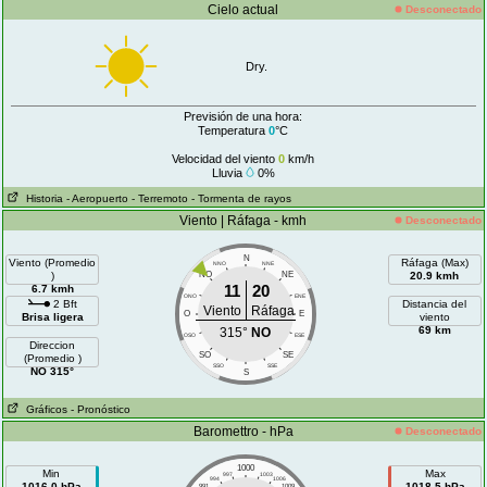
Cielo actual
Desconectado
Dry.
Previsión de una hora:
Temperatura
0
°C
Velocidad del viento
0
km/h
Lluvia
0%
Historia
- Aeropuerto
- Terremoto
- Tormenta de rayos
Viento | Ráfaga - kmh
Desconectado
N
Viento (Promedio
Ráfaga (Max)
NNO
NNE
)
NO
NE
20.9 kmh
11
20
6.7 kmh
ONO
ENE
2 Bft
Distancia del
Viento
Ráfaga
O
E
Brisa ligera
viento
69 km
315°
NO
OSO
ESE
Direccion
SO
SE
(Promedio )
SSO
SSE
NO 315°
S
Gráficos
- Pronóstico
Baromettro - hPa
Desconectado
1000
Min
Max
997
1003
994
1006
1016.0 hPa
1018.5 hPa
991
1009