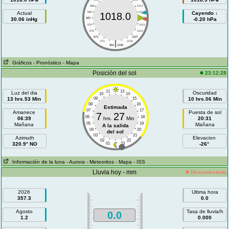
988
1012
Actual
985
1015
Cayendo ↓
1018.0
30.06 inHg
982
1018
-0.20 hPa
979
1021
976
1024
973
1027
|
970
1030
964
1036
Gráficos
- Pronóstico
- Mapa
Posición del sol
23:12:28
11
13
Luz del dia
Oscuridad
10
14
13 hrs.53 Min
09
15
10 hrs.06 Min
08
16
Estimada
07
17
Amanece
Puesta de sol
7
27
06
18
06:39
hrs.
Min
20:31
05
19
Mañana
Mañana
A la salida
04
20
del sol
03
21
Azimuth
Elevacion
02
22
320.9° NO
01
23
-26°
Información de la luna
- Aurora
- Meteoritos
- Mapa
- ISS
Lluvia hoy - mm
Desconectado
2026
Ultima hora
357.3
0.0
Agosto
Tasa de lluvia/h
0.0
1.2
0.000