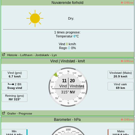
Nuværende forhold
Offline
Dry.
1 times prognose:
Temperatur
0
°C
Vind
0
km/h
Regn
0%
Historie
- Lufthavn
- Jordskælv
- Lyn
Vind | Vindstød - km/t
Offline
N
Vind (gns)
Vindstød (Maks)
NNV
NNØ
6.7 km/t
NV
NØ
20.9 km/t
11
20
VNV
ØNØ
2 Bft
Vind væk
Vind
Vindstød
V
E
Svag vind
69 km
315°
NV
VSV
ØSØ
Retning (gns)
SV
SØ
NV 315°
SSV
SSØ
S
Grafer
- Prognose
Barometer - hPa
Offline
1000
Min
Maks
997
1003
994
1006
1016.0 hPa
1018.5 hPa
991
1009