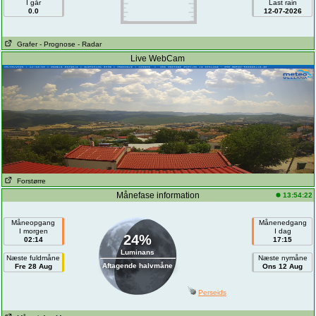
I går
Last rain
0.0
12-07-2026
Grafer
- Prognose
- Radar
Live WebCam
Forstørre
Månefase information
13:54:22
Måneopgang
Månenedgang
I morgen
I dag
24%
02:14
17:15
Luminans
Næste fuldmåne
Næste nymåne
Aftagende halvmåne
Fre 28 Aug
Ons 12 Aug
Perseids