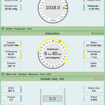
988
1012
Nuværende
985
1015
Faldende ↓
1018.0
30.06 inHg
982
1018
-0.20 hPa
979
1021
976
1024
973
1027
|
970
1030
964
1036
Grafer
- Prognose
- Kort
Solposition
13:54:22
11
13
Dagslys
Mørke
10
14
13 Tim57 Min
09
15
10 Tim02 Min
08
16
Estimeret
07
17
Solopgang
Solnedgang
6
40
06
18
06:37
Tim
Min
20:34
05
19
I morgen
I dag
med dagslys
04
20
03
21
Azimuth
Højde
02
22
191° S
01
23
66.6°
Måne info
- Nordlys
- Meteorer
- Kort
- ISS
Nedbør i dag - mm
Offline
2026
Sidste time
357.3
0.0
August
Rate/t
0.0
1.2
0.000