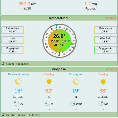
357.3
1.2
mm
mm
2026
August
Temperatur °C
Offline
20
19
21
Fahrenheit
Føles som
18
22
80.4°
26.8°
17
23
16
26.9°
24
15
25
Inde
Wet Bulb
↑
27.8°
↓
19.3°
14
26
26.4°
18.6°
13
27
-0.1°
12
28
Fugtighed
Duggpunkt
11
29
41% ↓
12.5°
10
30
|
9
31
8
32
Grafer
- Prognose
Prognose
Offline
Resten af natten
Onsdag
Onsdag nat
Torsdag
18
32
19
33
°
°
°
°
vindstille
5
8
vindstille
NV
V
ØSØ
NØ
-
-
-
-
Detaljer
- Tekster
- Fuld side