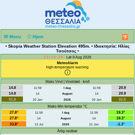
Menu
Hjem
°F
• Skopia Weather Station Elevation 495m. • Ιδιοκτησία: Ηλίας
Τσούτσος •
13:54:30
Lør 8 Aug 2026
MeteoAlarm
high-temperature warning
Maks Vind | Vindstød - km/t
14.8
20.9
11:58
I dag
11:58
14.8
20.9
14
August
14
91.9
92.6
20 Jan
2026
20 Jan
Maks-Min temperatur °C
27.8°
19.3°
11:58
I dag
11:58
27.8°
19.3°
14
August
14
33.8°
-1.3°
12 Jul
2026
21 Jan
Årlig nedbør