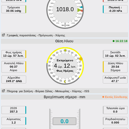
988
1012
Τρέχουσα
985
1015
Πτωτική ↓
1018.0
30.06 inHg
982
1018
-0.20 hPa
979
1021
976
1024
973
1027
|
970
1030
964
1036
Γραφικές παραστάσεις
- Πρόγνωση
- Χάρτης
Θέση Ηλιου
16:22:18
11
13
Φως ημέρας
Σκοτάδι
10
14
13 ώρ. 57 λεπ.
09
15
10 ώρ. 02 λεπ.
08
16
Εκτιμώμενο
07
17
Ανατολή Ηλίου
Δύση Ηλίου
4
12
06
18
06:37
ώρ.
λεπ.
20:34
05
19
Αύριο
Σήμερα
Φως Ημέρας
04
20
03
21
Aζιμούθιο
Ανύψωση/Γωνία
02
22
249.2° ΔΝΔ
01
23
47.1°
Πληροφ. για Σελήνη
- Βόρειο Σέλας
- Μετεωρίτες
- Χάρτης
- ISS
Βροχόπτωση σήμερα - mm
Εκτός Σύνδεσης
2026
Τελευταία ώρα
357.3
0.0
Αύγουστος
Ραγδαιότητα/ω
0.0
1.2
0.000