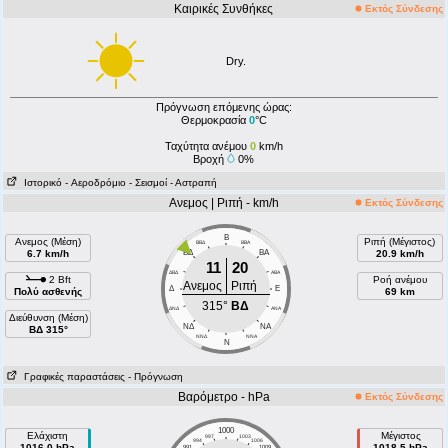
Καιρικές Συνθήκες
Εκτός Σύνδεσης
Dry.
Πρόγνωση επόμενης ώρας:
Θερμοκρασία
0
°C
Ταχύτητα ανέμου
0
km/h
Βροχή
0%
Ιστορικό
- Aεροδρόμιο
- Σεισμοί
- Αστραπή
Ανεμος | Ριπή - km/h
Εκτός Σύνδεσης
Β
Ανεμος (Μέση)
Ριπή (Μέγιστος)
ΒΒΔ
ΒΒΑ
6.7 km/h
ΒΔ
ΒA
20.9 km/h
11
20
ΔΒΔ
AΒA
2 Bft
Ροή ανέμου
Ανεμος
Ριπή
Δ
E
Πολύ ασθενής
69 km
315°
ΒΔ
ΔΝΔ
ANA
Διεύθυνση (Μέση)
ΝΔ
NA
ΒΔ 315°
ΝΝΔ
NNA
N
Γραφικές παραστάσεις
- Πρόγνωση
Βαρόμετρο - hPa
Εκτός Σύνδεσης
1000
Ελάχιστη
Μέγιστος
997
1003
994
1006
1016.0 hPa
1018.5 hPa
991
1009