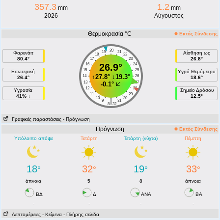
357.3
1.2
mm
mm
2026
Αύγουστος
Θερμοκρασία °C
Εκτός Σύνδεσης
20
19
21
Φαρενάιτ
Αίσθηση ως
18
22
80.4°
26.8°
17
23
16
26.9°
24
15
25
Εσωτερική
Υγρό Θεμόμετρο
↑
27.8°
↓
19.3°
14
26
26.4°
18.6°
13
27
-0.1°
12
28
Υγρασία
Σημείο Δρόσου
11
29
41% ↓
12.5°
10
30
|
9
31
8
32
Γραφικές παραστάσεις
- Πρόγνωση
Πρόγνωση
Εκτός Σύνδεσης
Υπόλοιπο απόψε
Τετάρτη
Τετάρτη (νύχτα)
Πέμπτη
18
32
19
33
°
°
°
°
άπνοια
5
8
άπνοια
ΒΔ
Δ
ANA
ΒA
-
-
-
-
Λεπτομέρειες
- Κείμενα
- Πλήρης σελίδα