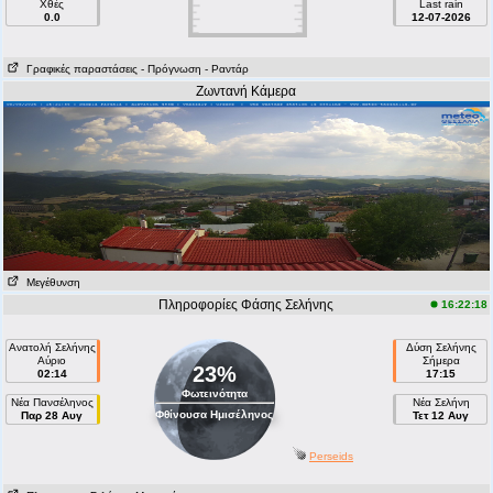
Χθές
Last rain
0.0
12-07-2026
Γραφικές παραστάσεις
- Πρόγνωση
- Ραντάρ
Ζωντανή Κάμερα
Μεγέθυνση
Πληροφορίες Φάσης Σελήνης
16:22:18
Ανατολή Σελήνης
Δύση Σελήνης
Αύριο
Σήμερα
23%
02:14
17:15
Φωτεινότητα
Νέα Πανσέληνος
Νέα Σελήνη
Φθίνουσα Ημισέληνος
Παρ 28 Αυγ
Τετ 12 Αυγ
Perseids