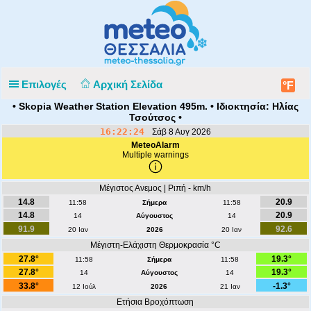
Επιλογές
Αρχική Σελίδα
°F
• Skopia Weather Station Elevation 495m. • Ιδιοκτησία: Ηλίας
Τσούτσος •
16:22:24
Σάβ 8 Αυγ 2026
MeteoAlarm
Multiple warnings
Μέγιστος Ανεμος | Ριπή - km/h
14.8
20.9
11:58
Σήμερα
11:58
14.8
20.9
14
Αύγουστος
14
91.9
92.6
20 Ιαν
2026
20 Ιαν
Μέγιστη-Ελάχιστη Θερμοκρασία °C
27.8°
19.3°
11:58
Σήμερα
11:58
27.8°
19.3°
14
Αύγουστος
14
33.8°
-1.3°
12 Ιούλ
2026
21 Ιαν
Ετήσια Βροχόπτωση