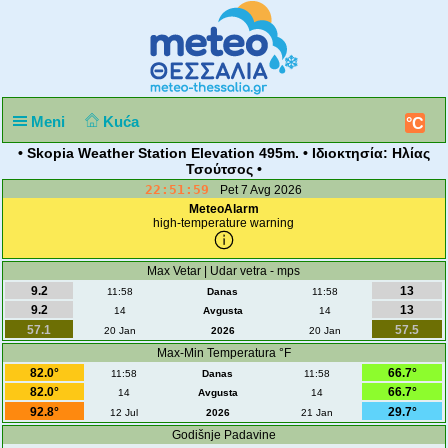
Meni
Kuća
°C
• Skopia Weather Station Elevation 495m. • Ιδιοκτησία: Ηλίας
Τσούτσος •
22:51:59
Pet 7 Avg 2026
MeteoAlarm
high-temperature warning
Max Vetar | Udar vetra - mps
9.2
13
11:58
Danas
11:58
9.2
13
14
Avgusta
14
57.1
57.5
20 Jan
2026
20 Jan
Max-Min Temperatura °F
82.0°
66.7°
11:58
Danas
11:58
82.0°
66.7°
14
Avgusta
14
92.8°
29.7°
12 Jul
2026
21 Jan
Godišnje Padavine