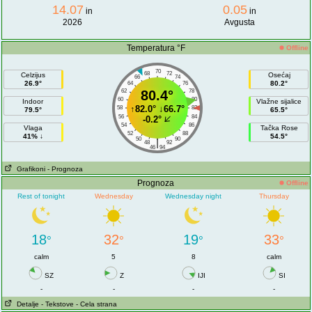
14.07
0.05
in
in
2026
Avgusta
Temperatura °F
Offline
70
68
72
Celzijus
Osećaj
66
74
26.9°
80.2°
64
76
62
80.4°
78
60
80
Indoor
Vlažne sijalice
↑
82.0°
↓
66.7°
58
82
79.5°
65.5°
56
84
-0.2°
54
86
Vlaga
Tačka Rose
52
88
41% ↓
54.5°
50
90
|
48
92
46
94
Grafikoni
- Prognoza
Prognoza
Offline
Rest of tonight
Wednesday
Wednesday night
Thursday
18
32
19
33
°
°
°
°
calm
5
8
calm
SZ
Z
IJI
SI
-
-
-
-
Detalje
- Tekstove
- Cela strana