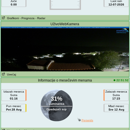
Juče
Last rain
0.00
12-07-2026
Grafikoni
- Prognoza
- Radar
UživoWebKamera
Uvećaj
Informacije o mesečevim menama
22:51:52
Izlazak meseca
Zalazak meseca
Sutra
Sutra
31%
01:16
17:15
Luminansa
Pun mesec
Mlad mesec
Opadajući srp
Pet 28 Avg
Sre 12 Avg
Perseids