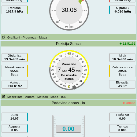
Trenutno
U padu ↓
30.06
1017.9 hPa
28.5
30.5
-0.010 inHg
28.0
31.0
|
27.5
31.5
Grafikoni
- Prognoza
- Mapa
Pozicija Sunca
22:51:52
11
13
Obdanica
Mrak
10
14
13 Sati59 min
09
15
10 Sati00 min
08
16
Preostalo
07
17
Izlazak sunca
Zalazak sunca
7
45
06
18
06:36
Sati
min
20:34
05
19
Sutra
Sutra
Do izlaska
04
20
sunca
03
21
Azimut
Elevacija
02
22
316.6° SZ
01
23
-22.5°
Mesec info
- Aurora
- Meteori
- Mapa
- ISS
Padavine danas - in
Offline
2026
Prošli sat
14.07
0.00
Avgusta
Trend/s
0.00
0.05
0.000