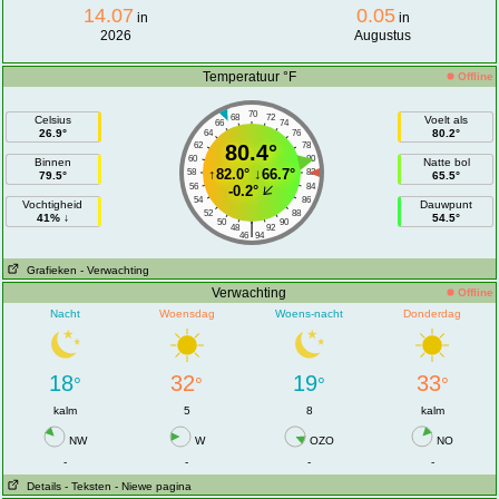
14.07
0.05
in
in
2026
Augustus
Temperatuur °F
Offline
70
68
72
Celsius
Voelt als
66
74
26.9°
80.2°
64
76
62
80.4°
78
60
80
Binnen
Natte bol
↑
82.0°
↓
66.7°
58
82
79.5°
65.5°
56
84
-0.2°
54
86
Vochtigheid
Dauwpunt
52
88
41% ↓
54.5°
50
90
|
48
92
46
94
Grafieken
- Verwachting
Verwachting
Offline
Nacht
Woensdag
Woens-nacht
Donderdag
18
32
19
33
°
°
°
°
kalm
5
8
kalm
NW
W
OZO
NO
-
-
-
-
Details
- Teksten
- Niewe pagina