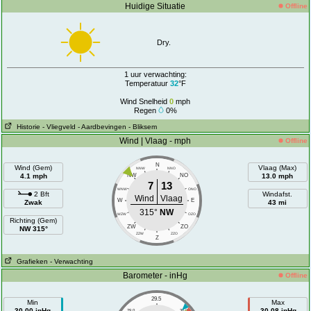
Huidige Situatie
Offline
Dry.
1 uur verwachting:
Temperatuur
32
°F
Wind Snelheid
0
mph
Regen
0%
Historie
- Vliegveld
- Aardbevingen
- Bliksem
Wind | Vlaag - mph
Offline
N
Wind (Gem)
Vlaag (Max)
NNW
NNO
4.1 mph
NW
NO
13.0 mph
7
13
WNW
ONO
2 Bft
Windafst.
Wind
Vlaag
W
E
Zwak
43 mi
315°
NW
WZW
OZO
Richting (Gem)
ZW
ZO
NW 315°
ZZW
ZZO
Z
Grafieken
- Verwachting
Barometer - inHg
Offline
29.5
Min
Max
30.00 inHg
30.08 inHg
29.0
30.0