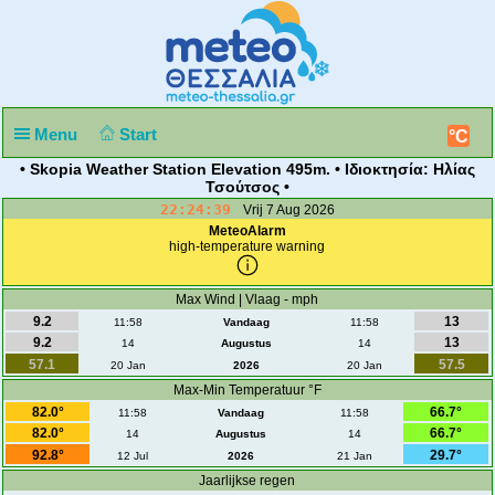
Menu
Start
°C
• Skopia Weather Station Elevation 495m. • Ιδιοκτησία: Ηλίας
Τσούτσος •
22:24:39
Vrij 7 Aug 2026
MeteoAlarm
high-temperature warning
Max Wind | Vlaag - mph
9.2
13
11:58
Vandaag
11:58
9.2
13
14
Augustus
14
57.1
57.5
20 Jan
2026
20 Jan
Max-Min Temperatuur °F
82.0°
66.7°
11:58
Vandaag
11:58
82.0°
66.7°
14
Augustus
14
92.8°
29.7°
12 Jul
2026
21 Jan
Jaarlijkse regen