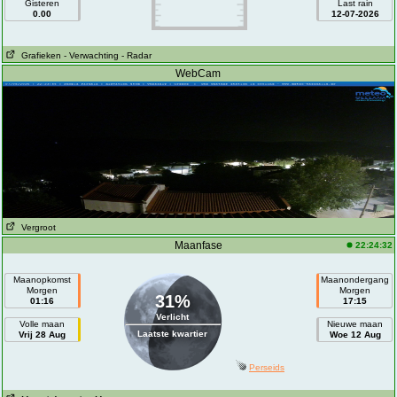
Gisteren
Last rain
0.00
12-07-2026
Grafieken
- Verwachting
- Radar
WebCam
Vergroot
Maanfase
22:24:32
Maanopkomst
Maanondergang
Morgen
Morgen
31%
01:16
17:15
Verlicht
Volle maan
Nieuwe maan
Laatste kwartier
Vrij 28 Aug
Woe 12 Aug
Perseids