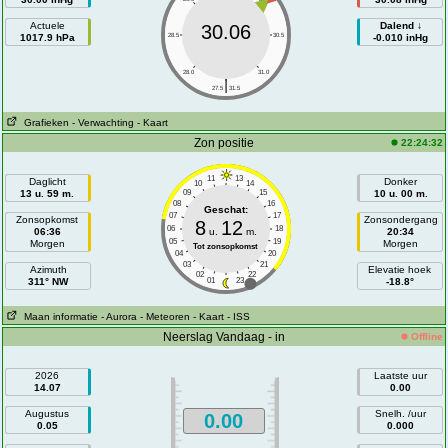
Actuele
Dalend ↓
30.06
1017.9 hPa
28.5
30.5
-0.010 inHg
28.0
31.0
|
27.5
31.5
Grafieken
- Verwachting
- Kaart
Zon positie
22:24:32
11
13
Daglicht
Donker
10
14
13 u. 59 m.
09
15
10 u. 00 m.
08
16
Geschat:
07
17
Zonsopkomst
Zonsondergang
8
12
06
18
06:36
u.
m.
20:34
05
19
Morgen
Morgen
Tot zonsopkomst
04
20
03
21
Azimuth
Elevatie hoek
02
22
311° NW
01
23
-18.8°
Maan informatie
- Aurora
- Meteoren
- Kaart
- ISS
Neerslag Vandaag - in
Offline
2026
Laatste uur
14.07
0.00
Augustus
Snelh. /uur
0.00
0.05
0.000