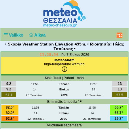
Valikko
Alkaa
°C
• Skopia Weather Station Elevation 495m. • Ιδιοκτησία: Ηλίας
Τσούτσος •
11:28:34
Pe 7 Elokuu 2026
MeteoAlarm
high-temperature warning
Mak. Tuuli | Puhuri - mph
9.2
13
11:58
Tänään
11:58
9.2
13
14
Elokuu
14
57.1
57.5
20 Tammikuu
2026
20 Tammikuu
Enimmäislämpötila °F
82.0°
66.7°
11:58
Tänään
11:58
82.0°
66.7°
14
Elokuu
14
92.8°
29.7°
12 Heinäkuu
2026
21 Tammikuu
Vuotuinen sademäärä