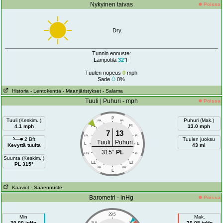
Nykyinen taivas
Poissa
Dry.
Tunnin ennuste:
Lämpötila
32
°F
Tuulen nopeus
0
mph
Sade
0%
Historia
- Lentokenttä
- Maanjäristykset
- Salama
Tuuli | Puhuri - mph
Poissa
P
Tuuli (Keskim. )
Puhuri (Mak.)
PPL
PPI
4.1 mph
PL
PI
13.0 mph
7
13
LPL
IPI
2 Bft
Tuulen juoksu
Tuuli
Puhuri
L
E
Kevyttä tuulta
43 mi
315°
PL
LESL
IEI
Suunta (Keskim. )
EL
EI
PL 315°
EEL
EEI
E
Kaaviot
- Sääennuste
Barometri - inHg
Poissa
29.5
Min
Mak.
30.00 inHg
30.08 inHg
29.0
30.0