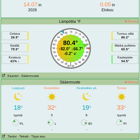
14.07
0.05
in
in
2026
Elokuu
Lämpötila °F
Poissa
70
68
72
Celsius
Tuntuu siltä
66
74
26.9°
80.2°
64
76
62
80.4°
78
60
80
Sisällä
Märkä polttimo
↑
82.0°
↓
66.7°
58
82
79.5°
65.5°
56
84
-0.2°
54
86
Kosteus
Kastepiste
52
88
41% ↓
54.5°
50
90
|
48
92
46
94
Kaaviot
- Sääennuste
Sääennuste
Poissa
Loppuyö
Keskiviikko
Keskiviikko yö
Torstai
18
32
19
33
°
°
°
°
tyyntä
5
8
tyyntä
PL
L
IEI
PI
-
-
-
-
Tiedot
- Tekstit
- Täysi sivu