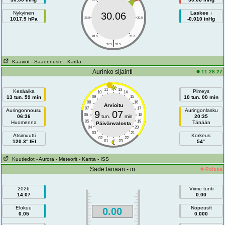
Nykyinen
Laskee ↓
30.06
1017.9 hPa
28.5
30.5
-0.010 inHg
28.0
31.0
|
27.5
31.5
Kaaviot
- Sääennuste
- Kartta
Aurinko sijainti
11:28:27
11
13
Kesäaika
Pimeys
10
14
13 tun. 59 min
09
15
10 tun. 00 min
08
16
Arvioitu
07
17
Auringonnousu
Auringonlasku
9
07
06
18
06:36
tun.
min
20:35
05
19
Huomenna
Tänään
Päivänvalosta
04
20
03
21
Atsimuutti
Korkeus
02
22
120.3° IEI
01
23
54°
Kuutiedot
- Aurora
- Meteorit
- Kartta
- ISS
Sade tänään - in
Poissa
2026
Viime tunti
14.07
0.00
Elokuu
Nopeus/t
0.00
0.05
0.000