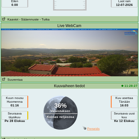
Eilen
Last rain
0.00
12-07-2026
Kaaviot
- Sääennuste
- Tutka
Live WebCam
Suurentaa
Kuuvaiheen tiedot
11:28:27
Kuun nousu
Kuu asettaa
Huomenna
Tänään
36%
01:16
16:03
Valaistuksen
Seuraava
Seuraava uusi
Kolmas neljäsosa
täysikuu
kuu
Pe 28 Elokuu
Ke 12 Elokuu
Perseids