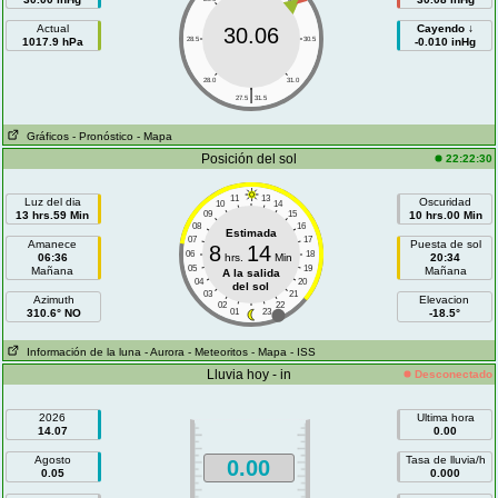
Actual
Cayendo ↓
30.06
1017.9 hPa
28.5
30.5
-0.010 inHg
28.0
31.0
|
27.5
31.5
Gráficos
- Pronóstico
- Mapa
Posición del sol
22:22:30
11
13
Luz del dia
Oscuridad
10
14
13 hrs.59 Min
09
15
10 hrs.00 Min
08
16
Estimada
07
17
Amanece
Puesta de sol
8
14
06
18
06:36
hrs.
Min
20:34
05
19
Mañana
Mañana
A la salida
04
20
del sol
03
21
Azimuth
Elevacion
02
22
310.6° NO
01
23
-18.5°
Información de la luna
- Aurora
- Meteoritos
- Mapa
- ISS
Lluvia hoy - in
Desconectado
2026
Ultima hora
14.07
0.00
Agosto
Tasa de lluvia/h
0.00
0.05
0.000