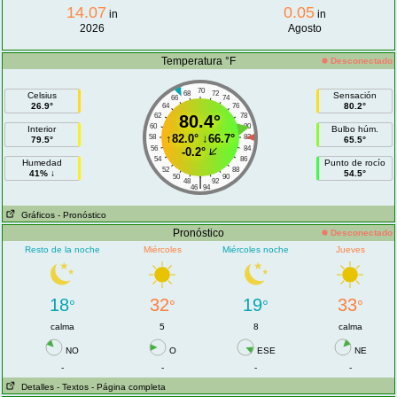
14.07
0.05
in
in
2026
Agosto
Temperatura °F
Desconectado
70
68
72
Celsius
Sensación
66
74
26.9°
80.2°
64
76
62
80.4°
78
60
80
Interior
Bulbo húm.
↑
82.0°
↓
66.7°
58
82
79.5°
65.5°
56
84
-0.2°
54
86
Humedad
Punto de rocío
52
88
41% ↓
54.5°
50
90
|
48
92
46
94
Gráficos
- Pronóstico
Pronóstico
Desconectado
Resto de la noche
Miércoles
Miércoles noche
Jueves
18
32
19
33
°
°
°
°
calma
5
8
calma
NO
O
ESE
NE
-
-
-
-
Detalles
- Textos
- Página completa