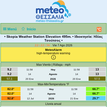
Menú
Inicio
°C
• Skopia Weather Station Elevation 495m. • Ιδιοκτησία: Ηλίας
Τσούτσος •
22:22:36
Vie 7 Ago 2026
MeteoAlarm
high-temperature warning
Max Viento | Ráfaga - mph
9.2
13
11:58
Hoy
11:58
9.2
13
14
Agosto
14
57.1
57.5
20 Ene
2026
20 Ene
Max-MinTemperatura °F
82.0°
66.7°
11:58
Hoy
11:58
82.0°
66.7°
14
Agosto
14
92.8°
29.7°
12 Jul
2026
21 Ene
Lluvia anual