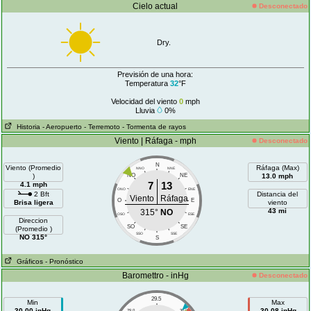
Cielo actual
Desconectado
Dry.
Previsión de una hora:
Temperatura
32
°F
Velocidad del viento
0
mph
Lluvia
0%
Historia
- Aeropuerto
- Terremoto
- Tormenta de rayos
Viento | Ráfaga - mph
Desconectado
N
Viento (Promedio
Ráfaga (Max)
NNO
NNE
)
NO
NE
13.0 mph
7
13
4.1 mph
ONO
ENE
2 Bft
Distancia del
Viento
Ráfaga
O
E
Brisa ligera
viento
43 mi
315°
NO
OSO
ESE
Direccion
SO
SE
(Promedio )
SSO
SSE
NO 315°
S
Gráficos
- Pronóstico
Baromettro - inHg
Desconectado
29.5
Min
Max
30.00 inHg
30.08 inHg
29.0
30.0