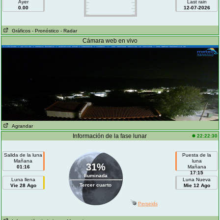
Ayer
Last rain
0.00
12-07-2026
Gráficos
- Pronóstico
- Radar
Cámara web en vivo
Agrandar
Información de la fase lunar
22:22:30
Salida de la luna
Puesta de la
Mañana
luna
31%
01:16
Mañana
17:15
Iluminada
Luna llena
Luna Nueva
Tercer cuarto
Vie 28 Ago
Mie 12 Ago
Perseids