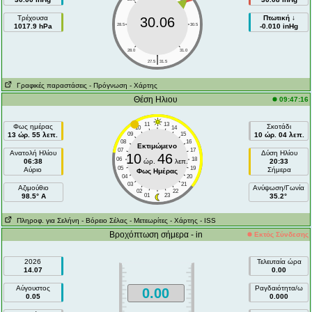
Τρέχουσα
Πτωτική ↓
30.06
1017.9 hPa
28.5
30.5
-0.010 inHg
28.0
31.0
|
27.5
31.5
Γραφικές παραστάσεις
- Πρόγνωση
- Χάρτης
Θέση Ηλιου
09:47:16
11
13
Φως ημέρας
Σκοτάδι
10
14
13 ώρ. 55 λεπ.
09
15
10 ώρ. 04 λεπ.
08
16
Εκτιμώμενο
07
17
Ανατολή Ηλίου
Δύση Ηλίου
10
46
06
18
06:38
ώρ.
λεπ.
20:33
05
19
Αύριο
Σήμερα
Φως Ημέρας
04
20
03
21
Aζιμούθιο
Ανύψωση/Γωνία
02
22
98.5° A
01
23
35.2°
Πληροφ. για Σελήνη
- Βόρειο Σέλας
- Μετεωρίτες
- Χάρτης
- ISS
Βροχόπτωση σήμερα - in
Εκτός Σύνδεσης
2026
Τελευταία ώρα
14.07
0.00
Αύγουστος
Ραγδαιότητα/ω
0.00
0.05
0.000