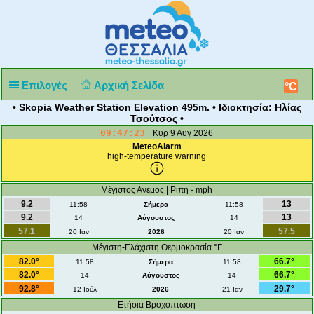
Επιλογές
Αρχική Σελίδα
°C
• Skopia Weather Station Elevation 495m. • Ιδιοκτησία: Ηλίας
Τσούτσος •
09:47:24
Κυρ 9 Αυγ 2026
MeteoAlarm
high-temperature warning
Μέγιστος Ανεμος | Ριπή - mph
9.2
13
11:58
Σήμερα
11:58
9.2
13
14
Αύγουστος
14
57.1
57.5
20 Ιαν
2026
20 Ιαν
Μέγιστη-Ελάχιστη Θερμοκρασία °F
82.0°
66.7°
11:58
Σήμερα
11:58
82.0°
66.7°
14
Αύγουστος
14
92.8°
29.7°
12 Ιούλ
2026
21 Ιαν
Ετήσια Βροχόπτωση