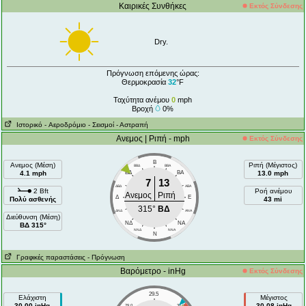
Καιρικές Συνθήκες
Εκτός Σύνδεσης
Dry.
Πρόγνωση επόμενης ώρας:
Θερμοκρασία
32
°F
Ταχύτητα ανέμου
0
mph
Βροχή
0%
Ιστορικό
- Aεροδρόμιο
- Σεισμοί
- Αστραπή
Ανεμος | Ριπή - mph
Εκτός Σύνδεσης
Β
Ανεμος (Μέση)
Ριπή (Μέγιστος)
ΒΒΔ
ΒΒΑ
4.1 mph
ΒΔ
ΒA
13.0 mph
7
13
ΔΒΔ
AΒA
2 Bft
Ροή ανέμου
Ανεμος
Ριπή
Δ
E
Πολύ ασθενής
43 mi
315°
ΒΔ
ΔΝΔ
ANA
Διεύθυνση (Μέση)
ΝΔ
NA
ΒΔ 315°
ΝΝΔ
NNA
N
Γραφικές παραστάσεις
- Πρόγνωση
Βαρόμετρο - inHg
Εκτός Σύνδεσης
29.5
Ελάχιστη
Μέγιστος
30.00 inHg
30.08 inHg
29.0
30.0