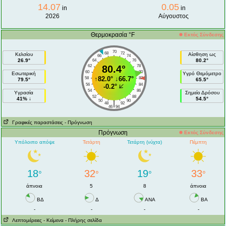
14.07
0.05
in
in
2026
Αύγουστος
Θερμοκρασία °F
Εκτός Σύνδεσης
70
68
72
Κελσίου
Αίσθηση ως
66
74
26.9°
80.2°
64
76
62
80.4°
78
60
80
Εσωτερική
Υγρό Θεμόμετρο
↑
82.0°
↓
66.7°
58
82
79.5°
65.5°
56
84
-0.2°
54
86
Υγρασία
Σημείο Δρόσου
52
88
41% ↓
54.5°
50
90
|
48
92
46
94
Γραφικές παραστάσεις
- Πρόγνωση
Πρόγνωση
Εκτός Σύνδεσης
Υπόλοιπο απόψε
Τετάρτη
Τετάρτη (νύχτα)
Πέμπτη
18
32
19
33
°
°
°
°
άπνοια
5
8
άπνοια
ΒΔ
Δ
ANA
ΒA
-
-
-
-
Λεπτομέρειες
- Κείμενα
- Πλήρης σελίδα