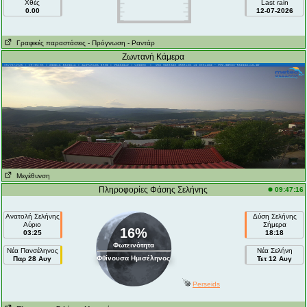
Χθές
Last rain
0.00
12-07-2026
Γραφικές παραστάσεις
- Πρόγνωση
- Ραντάρ
Ζωντανή Κάμερα
Μεγέθυνση
Πληροφορίες Φάσης Σελήνης
09:47:16
Ανατολή Σελήνης
Δύση Σελήνης
Αύριο
Σήμερα
16%
03:25
18:18
Φωτεινότητα
Νέα Πανσέληνος
Νέα Σελήνη
Φθίνουσα Ημισέληνος
Παρ 28 Αυγ
Τετ 12 Αυγ
Perseids