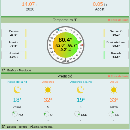
14.07
0.05
in
in
2026
Agost
Temperatura °F
Fora de línia
70
68
72
Celsius
Sensació
66
74
26.9°
80.2°
64
76
62
80.4°
78
60
80
Interior
Bombeta hum.
↑
82.0°
↓
66.7°
58
82
79.5°
65.5°
56
84
-0.2°
54
86
Humitat
Rosada
52
88
41% ↓
54.5°
50
90
|
48
92
46
94
Gràfics
- Predicció
Predicció
Fora de línia
Resta de la nit
Dimecres
Dimecres a la nit
Dijous
18
32
19
33
°
°
°
°
calma
5
8
calma
NO
O
ESE
NE
-
-
-
-
Detalls
- Textos
- Pàgina completa