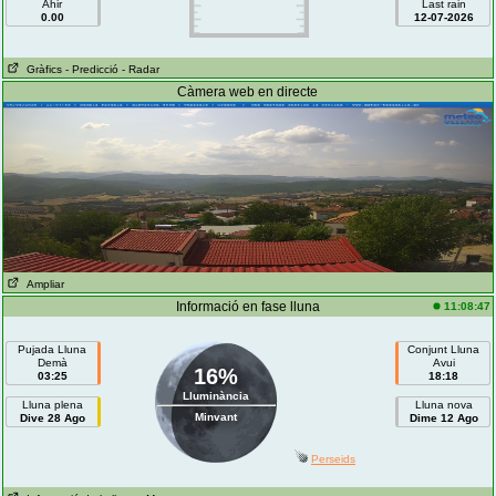
Ahir
Last rain
0.00
12-07-2026
Gràfics
- Predicció
- Radar
Càmera web en directe
Ampliar
Informació en fase lluna
11:08:47
Pujada Lluna
Conjunt Lluna
Demà
Avui
16%
03:25
18:18
Lluminància
Lluna plena
Lluna nova
Minvant
Dive 28 Ago
Dime 12 Ago
Perseids