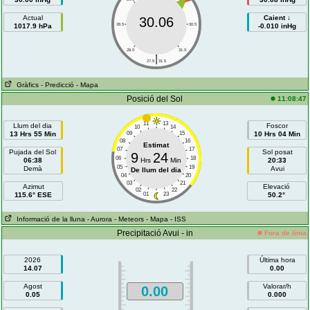
Actual
Caient ↓
30.06
1017.9 hPa
28.5
30.5
-0.010 inHg
28.0
31.0
|
27.5
31.5
Gràfics
- Predicció
- Mapa
Posició del Sol
11:08:47
11
13
Llum del dia
Foscor
10
14
13 Hrs 55 Min
09
15
10 Hrs 04 Min
08
16
Estimat
07
17
Pujada del Sol
Sol posat
9
24
06
18
06:38
Hrs
Min
20:33
05
19
Demà
Avui
De llum del dia
04
20
03
21
Azimut
Elevació
02
22
115.6° ESE
01
23
50.2°
Informació de la lluna
- Aurora
- Meteors
- Mapa
- ISS
Precipitació Avui - in
Fora de línia
2026
Última hora
14.07
0.00
Agost
Valorar/h
0.00
0.05
0.000