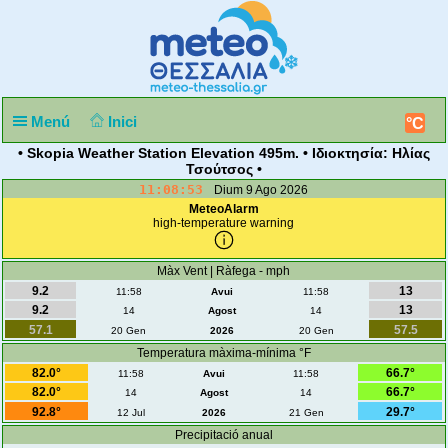
Menú
Inici
°C
• Skopia Weather Station Elevation 495m. • Ιδιοκτησία: Ηλίας
Τσούτσος •
11:08:54
Dium 9 Ago 2026
MeteoAlarm
high-temperature warning
Màx Vent | Ràfega - mph
9.2
13
11:58
Avui
11:58
9.2
13
14
Agost
14
57.1
57.5
20 Gen
2026
20 Gen
Temperatura màxima-mínima °F
82.0°
66.7°
11:58
Avui
11:58
82.0°
66.7°
14
Agost
14
92.8°
29.7°
12 Jul
2026
21 Gen
Precipitació anual