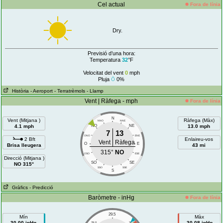
Cel actual
Fora de línia
Dry.
Previsió d’una hora:
Temperatura
32
°F
Velocitat del vent
0
mph
Pluja
0%
Història
- Aeroport
- Terratrèmols
- Llamp
Vent | Ràfega - mph
Fora de línia
N
Vent (Mitjana )
Ràfega (Màx)
NNO
NNE
4.1 mph
NO
NE
13.0 mph
7
13
ONO
ENE
2 Bft
Enlaireu-vos
Vent
Ràfega
O
E
Brisa lleugera
43 mi
315°
NO
OSO
ESE
Direcció (Mitjana )
SO
SE
NO 315°
SSO
SSE
S
Gràfics
- Predicció
Baròmetre - inHg
Fora de línia
29.5
Mín
Màx
30.00 inHg
30.08 inHg
29.0
30.0