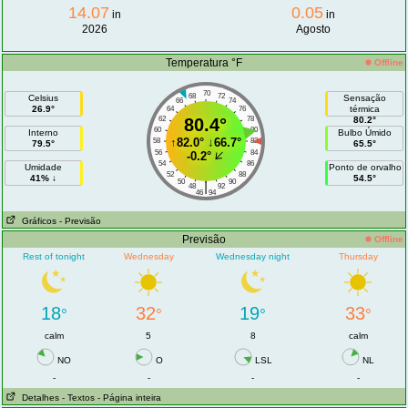
14.07
0.05
in
in
2026
Agosto
Temperatura °F
Offline
70
68
72
Celsius
Sensação
66
74
26.9°
térmica
64
76
62
80.4°
78
80.2°
60
80
Interno
Bulbo Úmido
↑
82.0°
↓
66.7°
58
82
79.5°
65.5°
56
84
-0.2°
54
86
Umidade
Ponto de orvalho
52
88
41% ↓
54.5°
50
90
|
48
92
46
94
Gráficos
- Previsão
Previsão
Offline
Rest of tonight
Wednesday
Wednesday night
Thursday
18
32
19
33
°
°
°
°
calm
5
8
calm
NO
O
LSL
NL
-
-
-
-
Detalhes
- Textos
- Página inteira