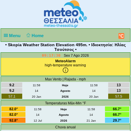
Menu
Home
°C
• Skopia Weather Station Elevation 495m. • Ιδιοκτησία: Ηλίας
Τσούτσος •
09:17:30
Sex 7 Ago 2026
MeteoAlarm
high-temperature warning
Max Vento | Rajada - mph
9.2
13
11:58
Hoje
11:58
9.2
13
14
Agosto
14
57.1
57.5
20 Jan
2026
20 Jan
Temperaturas Máx-Min °F
82.0°
66.7°
11:58
Hoje
11:58
82.0°
66.7°
14
Agosto
14
92.8°
29.7°
12 Jul
2026
21 Jan
Chuva anual