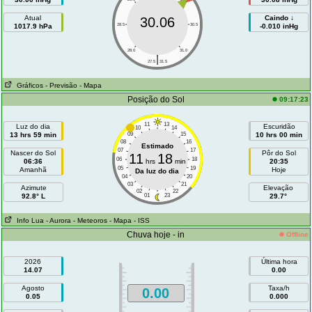
Atual
Caindo ↓
30.06
1017.9 hPa
28.5
30.5
-0.010 inHg
28.0
31.0
|
27.5
31.5
Gráficos
- Previsão
- Mapa
Posição do Sol
09:17:23
11
13
Luz do dia
Escuridão
10
14
13 hrs 59 min
09
15
10 hrs 00 min
08
16
Estimado
07
17
Nascer do Sol
Pôr do Sol
11
18
06
18
06:36
hrs
min
20:35
05
19
Amanhã
Hoje
Da luz do dia
04
20
03
21
Azimute
Elevação
02
22
92.8° L
01
23
29.7°
Info Lua
- Aurora
- Meteoros
- Mapa
- ISS
Chuva hoje - in
Offline
2026
Última hora
14.07
0.00
Agosto
Taxa/h
0.00
0.05
0.000