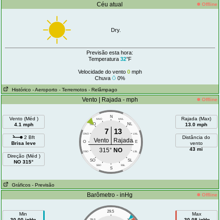
Céu atual
Offline
Dry.
Previsão esta hora:
Temperatura
32
°F
Velocidade do vento
0
mph
Chuva
0%
Histórico
- Aeroporto
- Terremotos
- Relâmpago
Vento | Rajada - mph
Offline
N
Vento (Méd )
Rajada (Max)
NNO
NNL
4.1 mph
NO
NL
13.0 mph
7
13
ONO
LNL
2 Bft
Distância do
Vento
Rajada
O
E
Brisa leve
vento
43 mi
315°
NO
OSO
LSL
Direção (Méd )
SO
SL
NO 315°
SSO
SSL
S
Gráficos
- Previsão
Barômetro - inHg
Offline
29.5
Min
Max
30.00 inHg
30.08 inHg
29.0
30.0