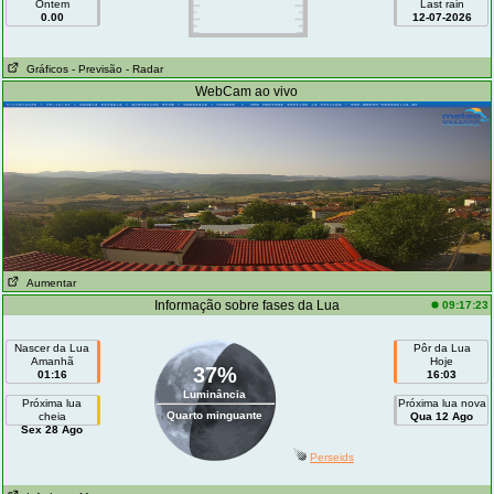
Ontem
Last rain
0.00
12-07-2026
Gráficos
- Previsão
- Radar
WebCam ao vivo
Aumentar
Informação sobre fases da Lua
09:17:23
Nascer da Lua
Pôr da Lua
Amanhã
Hoje
37%
01:16
16:03
Luminância
Próxima lua
Próxima lua nova
Quarto minguante
cheia
Qua 12 Ago
Sex 28 Ago
Perseids