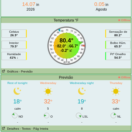
14.07
0.05
in
in
2026
Agosto
Temperatura °F
Offline
70
68
72
Celsius
Sensação de
66
74
26.9°
80.2°
64
76
62
80.4°
78
60
80
Interior
Bolbo Húm.
↑
82.0°
↓
66.7°
58
82
79.5°
65.5°
56
84
-0.2°
54
86
Humidade
Ptº Orvalho
52
88
41% ↓
54.5°
50
90
|
48
92
46
94
Gráficos
- Previsão
Previsão
Offline
Rest of tonight
Wednesday
Wednesday night
Thursday
18
32
19
33
°
°
°
°
calm
5
8
calm
NO
O
LSL
NL
-
-
-
-
Detalhes
- Textos
- Pág Inteira