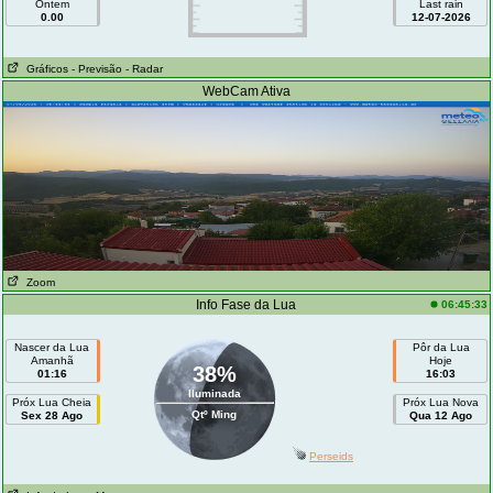
Ontem
Last rain
0.00
12-07-2026
Gráficos
- Previsão
- Radar
WebCam Ativa
Zoom
Info Fase da Lua
06:45:33
Nascer da Lua
Pôr da Lua
Amanhã
Hoje
38%
01:16
16:03
Iluminada
Próx Lua Cheia
Próx Lua Nova
Qtº Ming
Sex 28 Ago
Qua 12 Ago
Perseids