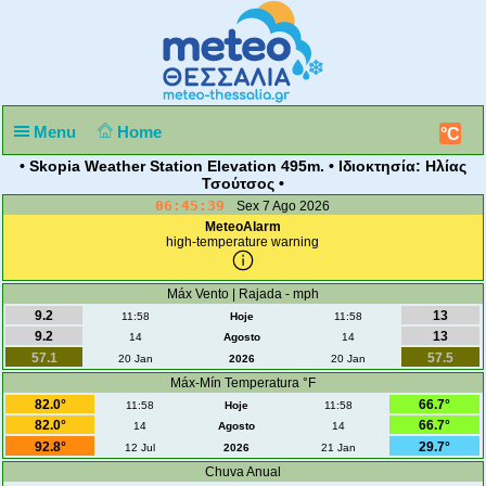
Menu
Home
°C
• Skopia Weather Station Elevation 495m. • Ιδιοκτησία: Ηλίας
Τσούτσος •
06:45:39
Sex 7 Ago 2026
MeteoAlarm
high-temperature warning
Máx Vento | Rajada - mph
9.2
13
11:58
Hoje
11:58
9.2
13
14
Agosto
14
57.1
57.5
20 Jan
2026
20 Jan
Máx-Mín Temperatura °F
82.0°
66.7°
11:58
Hoje
11:58
82.0°
66.7°
14
Agosto
14
92.8°
29.7°
12 Jul
2026
21 Jan
Chuva Anual