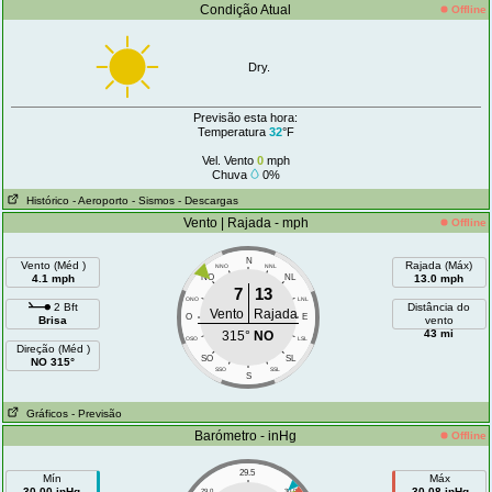
Condição Atual
Offline
Dry.
Previsão esta hora:
Temperatura
32
°F
Vel. Vento
0
mph
Chuva
0%
Histórico
- Aeroporto
- Sismos
- Descargas
Vento | Rajada - mph
Offline
N
Vento (Méd )
Rajada (Máx)
NNO
NNL
4.1 mph
NO
NL
13.0 mph
7
13
ONO
LNL
2 Bft
Distância do
Vento
Rajada
O
E
Brisa
vento
43 mi
315°
NO
OSO
LSL
Direção (Méd )
SO
SL
NO 315°
SSO
SSL
S
Gráficos
- Previsão
Barómetro - inHg
Offline
29.5
Mín
Máx
30.00 inHg
30.08 inHg
29.0
30.0