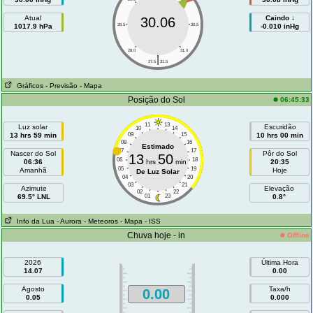
Atual
Caindo ↓
30.06
1017.9 hPa
28.5
30.5
-0.010 inHg
28.0
31.0
|
27.5
31.5
Gráficos
- Previsão
- Mapa
Posição do Sol
06:45:33
11
13
Luz solar
Escuridão
10
14
13 hrs 59 min
09
15
10 hrs 00 min
08
16
Estimado
07
17
Nascer do Sol
Pôr do Sol
13
50
06
18
06:36
hrs
min
20:35
05
19
Amanhã
Hoje
De Luz Solar
04
20
03
21
Azimute
Elevação
02
22
69.5° LNL
01
23
0.8°
Info da Lua
- Aurora
- Meteoros
- Mapa
- ISS
Chuva hoje - in
Offline
2026
Última Hora
14.07
0.00
Agosto
Taxa/h
0.00
0.05
0.000