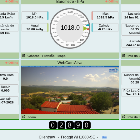
Barómetro - hPa
Offline
Offline
1000
jada (Máx)
Mín
Máx
Luz sola
997
1003
994
1006
0.9 km/h
1016.0 hPa
1018.5 hPa
14 hrs 01
991
1009
988
1012
stância do
Atual
985
1015
Caindo ↓
Nascer do
1018.0
vento
30.06 inHg
982
1018
-0.20 hPa
06:35
69 km
Amanh
979
1021
976
1024
973
1027
Azimut
|
970
1030
243.6° 
964
1036
Gráficos
- Previsão
- Mapa
Info da 
WebCam Ativa
Offline
ltima Hora
Nascer da
0.0
Amanh
00:28
Taxa/h
0.000
Próx Lua C
Sex 28 A
Last rain
2-07-2026
Zoom
Info da 
Clientraw - Froggit WH1080-SE -