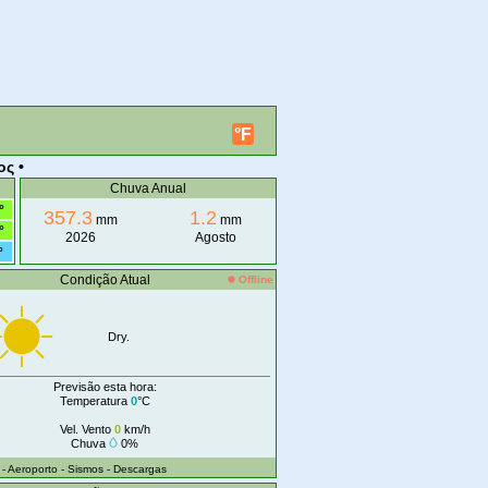
°F
ος •
Chuva Anual
°
357.3
1.2
mm
mm
°
2026
Agosto
°
Condição Atual
Offline
Dry.
Previsão esta hora:
Temperatura
0
°C
Vel. Vento
0
km/h
Chuva
0%
- Aeroporto
- Sismos
- Descargas