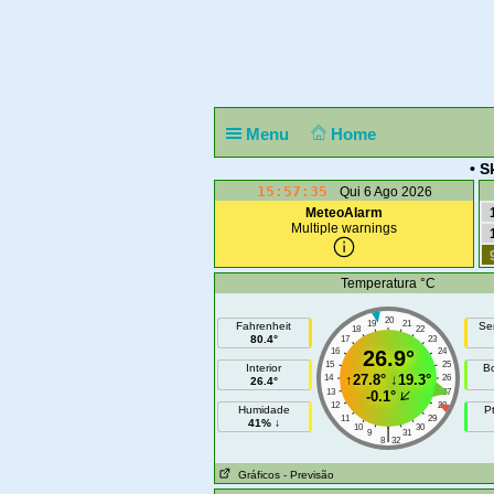
Menu
Home
• S
15:57:35
Qui 6 Ago 2026
MeteoAlarm
Multiple warnings
Temperatura °C
20
19
21
Fahrenheit
Se
18
22
80.4°
17
23
16
26.9°
24
15
25
Interior
B
↑
27.8°
↓
19.3°
14
26
26.4°
13
27
-0.1°
12
28
Humidade
P
11
29
41% ↓
10
30
|
9
31
8
32
Gráficos
- Previsão