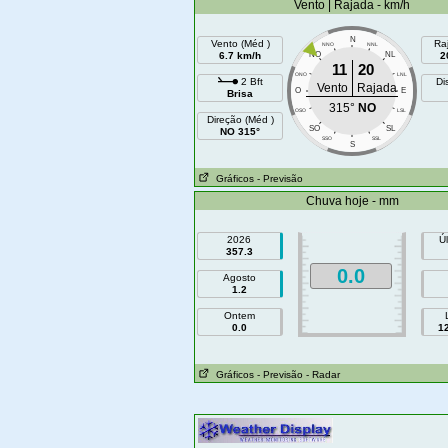
Vento | Rajada - km/h
N
Vento (Méd )
Ra
NNO
NNL
6.7 km/h
NO
NL
2
11
20
ONO
LNL
2 Bft
Di
Vento
Rajada
O
E
Brisa
315°
NO
OSO
LSL
Direção (Méd )
SO
SL
NO 315°
SSO
SSL
S
Gráficos
- Previsão
Chuva hoje - mm
2026
Ú
357.3
0.0
Agosto
1.2
Ontem
0.0
1
Gráficos
- Previsão
- Radar