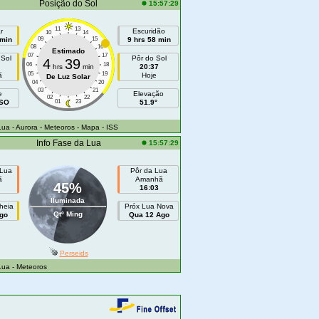
Posição do Sol
15:57:29
11
13
r
Escuridão
10
14
 min
09
15
9 hrs 58 min
08
16
Estimado
07
17
 Sol
Pôr do Sol
4
39
06
18
hrs
min
20:37
05
19
ã
Hoje
De Luz Solar
04
20
03
21
e
Elevação
02
22
OSO
01
23
51.9°
Lua
- Aurora
- Meteoros
- Mapa
- ISS
Info Fase da Lua
15:57:29
 Lua
Pôr da Lua
ã
Amanhã
45%
16:03
Iluminada
heia
Próx Lua Nova
Qtº Ming
go
Qua 12 Ago
Perseids
Lua
- Meteoros