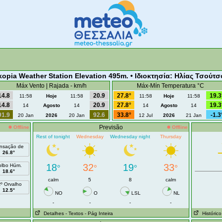
kopia Weather Station Elevation 495m. • Ιδιοκτησία: Ηλίας Τσούτσ
Máx Vento | Rajada - km/h
Máx-Mín Temperatura °C
14.8
20.9
27.8°
19.3
11:58
Hoje
11:58
11:58
Hoje
11:58
14.8
20.9
27.8°
19.3
14
Agosto
14
14
Agosto
14
91.9
92.6
33.8°
-1.3
20 Jan
2026
20 Jan
12 Jul
2026
21 Jan
Previsão
Offline
Offline
Rest of tonight
Wednesday
Wednesday night
Thursday
nsação de
26.8°
18
32
19
33
olbo Húm.
°
°
°
°
18.6°
calm
5
8
calm
tº Orvalho
12.5°
NO
O
LSL
NL
-
-
-
-
Detalhes
- Textos
- Pág Inteira
Histórico