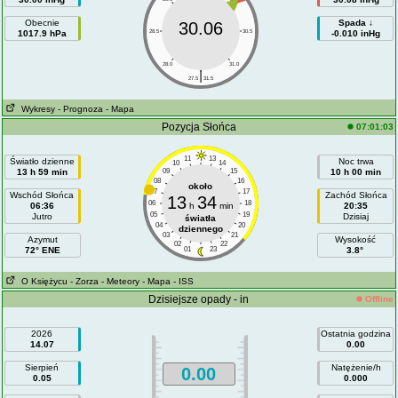
Obecnie
Spada ↓
30.06
1017.9 hPa
28.5
30.5
-0.010 inHg
28.0
31.0
|
27.5
31.5
Wykresy
- Prognoza
- Mapa
Pozycja Słońca
07:01:03
11
13
Światło dzienne
Noc trwa
10
14
13 h 59 min
09
15
10 h 00 min
08
16
około
07
17
Wschód Słońca
Zachód Słońca
13
34
06
18
06:36
h
min
20:35
05
19
Jutro
Dzisiaj
światła
04
20
dziennego
03
21
Azymut
Wysokość
02
22
72° ENE
01
23
3.8°
O Księżycu
- Zorza
- Meteory
- Mapa
- ISS
Dzisiejsze opady - in
Offline
2026
Ostatnia godzina
14.07
0.00
Sierpień
Natężenie/h
0.00
0.05
0.000