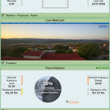
Wczoraj
Last rain
0.00
12-07-2026
Wykresy
- Prognoza
- Radar
Live WebCam
Powiększ
Fazy Księżyca
07:01:03
Wschód
Zachód Księżyca
Księżyca
Dzisiaj
38%
Jutro
16:03
01:16
Luminacja
Następna pełnia
Następny nów
Ostatnia Kwadra
Pią 28 Sie
Śro 12 Sie
Perseids