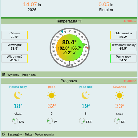
14.07
0.05
in
in
2026
Sierpień
Temperatura °F
Offline
70
68
72
Celsius
Odczuwalna
66
74
26.9°
80.2°
64
76
62
80.4°
78
60
80
Wewnątrz
Termometr mokry
↑
82.0°
↓
66.7°
58
82
79.5°
65.5°
56
84
-0.2°
54
86
Wilgotność
Punkt rosy
52
88
41% ↓
54.5°
50
90
|
48
92
46
94
Wykresy
- Prognoza
Prognoza
Offline
Reszta nocy
¦roda
¦roda noc
Czwartek
18
32
19
33
°
°
°
°
cisza
5
8
cisza
NW
W
ESE
NE
-
-
-
-
Szczegóły
- Tekst
- Pełen rozmiar