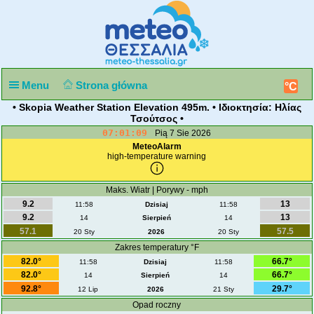
Menu
Strona główna
°C
• Skopia Weather Station Elevation 495m. • Ιδιοκτησία: Ηλίας
Τσούτσος •
07:01:09
Pią 7 Sie 2026
MeteoAlarm
high-temperature warning
Maks. Wiatr | Porywy - mph
9.2
13
11:58
Dzisiaj
11:58
9.2
13
14
Sierpień
14
57.1
57.5
20 Sty
2026
20 Sty
Zakres temperatury °F
82.0°
66.7°
11:58
Dzisiaj
11:58
82.0°
66.7°
14
Sierpień
14
92.8°
29.7°
12 Lip
2026
21 Sty
Opad roczny