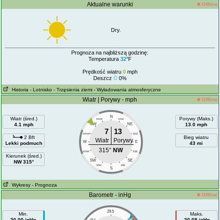
Aktualne warunki
Offline
Dry.
Prognoza na najbliższą godzinę:
Temperatura
32
°F
Prędkość wiatru
0
mph
Deszcz
0%
Historia
- Lotnisko
- Trzęsienia ziemi
- Wyładowania atmosferyczne
Wiatr | Porywy - mph
Offline
N
Wiatr (śred.)
Porywy (Maks.)
NNW
NNE
4.1 mph
NW
NE
13.0 mph
7
13
WNW
ENE
2 Bft
Bieg wiatru
Wiatr
Porywy
W
E
Lekki podmuch
43 mi
315°
NW
WSW
ESE
Kierunek (śred.)
SW
SE
NW 315°
SSW
SSE
S
Wykresy
- Prognoza
Barometr - inHg
Offline
29.5
Min.
Maks.
30.00 inHg
30.08 inHg
29.0
30.0