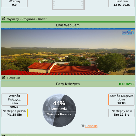
Wczoraj
Last rain
0.0
12-07-2026
Wykresy
- Prognoza
- Radar
Live WebCam
Powiększ
Fazy Księżyca
18:02:03
Wschód
Zachód Księżyca
Księżyca
Jutro
44%
Jutro
16:03
00:28
Luminacja
Następna pełnia
Następny nów
Ostatnia Kwadra
Pią 28 Sie
Śro 12 Sie
Perseids