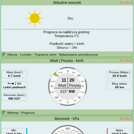
Aktualne warunki
Offline
Dry.
Prognoza na najbliższą godzinę:
Temperatura
0
°C
Prędkość wiatru
0
km/h
Deszcz
0%
Historia
- Lotnisko
- Trzęsienia ziemi
- Wyładowania atmosferyczne
Wiatr | Porywy - km/h
Offline
N
Wiatr (śred.)
Porywy (Maks.)
NNW
NNE
6.7 km/h
NW
NE
20.9 km/h
11
20
WNW
ENE
2 Bft
Bieg wiatru
Wiatr
Porywy
W
E
Lekki podmuch
69 km
315°
NW
WSW
ESE
Kierunek (śred.)
SW
SE
NW 315°
SSW
SSE
S
Wykresy
- Prognoza
Barometr - hPa
Offline
1000
Min.
Maks.
997
1003
994
1006
1016.0 hPa
1018.5 hPa
991
1009