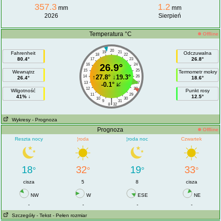
357.3
1.2
mm
mm
2026
Sierpień
Temperatura °C
Offline
20
19
21
Fahrenheit
Odczuwalna
18
22
80.4°
26.8°
17
23
16
26.9°
24
15
25
Wewnątrz
Termometr mokry
↑
27.8°
↓
19.3°
14
26
26.4°
18.6°
13
27
-0.1°
12
28
Wilgotność
Punkt rosy
11
29
41% ↓
12.5°
10
30
|
9
31
8
32
Wykresy
- Prognoza
Prognoza
Offline
Reszta nocy
¦roda
¦roda noc
Czwartek
18
32
19
33
°
°
°
°
cisza
5
8
cisza
NW
W
ESE
NE
-
-
-
-
Szczegóły
- Tekst
- Pełen rozmiar