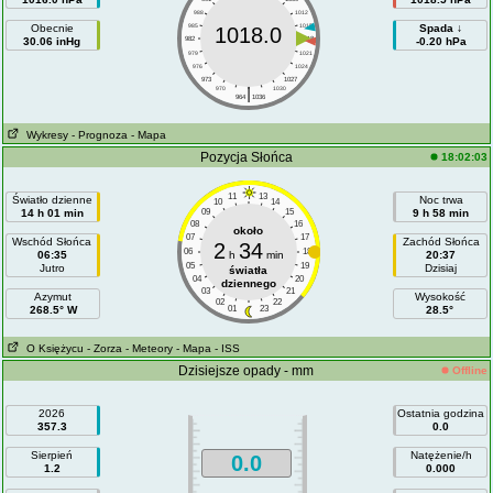
988
1012
Obecnie
985
1015
Spada ↓
1018.0
30.06 inHg
982
1018
-0.20 hPa
979
1021
976
1024
973
1027
|
970
1030
964
1036
Wykresy
- Prognoza
- Mapa
Pozycja Słońca
18:02:03
11
13
Światło dzienne
Noc trwa
10
14
14 h 01 min
09
15
9 h 58 min
08
16
około
07
17
Wschód Słońca
Zachód Słońca
2
34
06
18
06:35
h
min
20:37
05
19
Jutro
Dzisiaj
światła
04
20
dziennego
03
21
Azymut
Wysokość
02
22
268.5° W
01
23
28.5°
O Księżycu
- Zorza
- Meteory
- Mapa
- ISS
Dzisiejsze opady - mm
Offline
2026
Ostatnia godzina
357.3
0.0
Sierpień
Natężenie/h
0.0
1.2
0.000