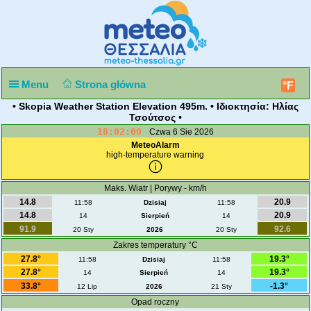
Menu
Strona główna
°F
• Skopia Weather Station Elevation 495m. • Ιδιοκτησία: Ηλίας
Τσούτσος •
18:02:09
Czwa 6 Sie 2026
MeteoAlarm
high-temperature warning
Maks. Wiatr | Porywy - km/h
14.8
20.9
11:58
Dzisiaj
11:58
14.8
20.9
14
Sierpień
14
91.9
92.6
20 Sty
2026
20 Sty
Zakres temperatury °C
27.8°
19.3°
11:58
Dzisiaj
11:58
27.8°
19.3°
14
Sierpień
14
33.8°
-1.3°
12 Lip
2026
21 Sty
Opad roczny