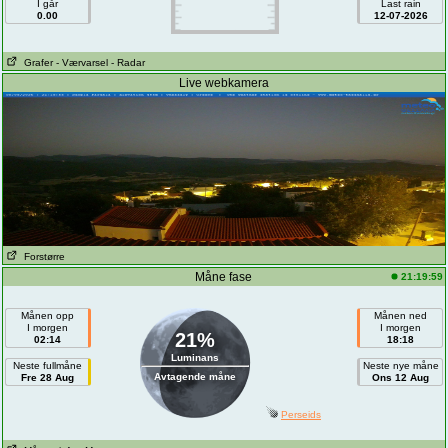
I går
Last rain
0.00
12-07-2026
Grafer
- Værvarsel
- Radar
Live webkamera
Forstørre
Måne fase
21:19:59
Månen opp
Månen ned
I morgen
I morgen
21%
02:14
18:18
Luminans
Neste fullmåne
Neste nye måne
Avtagende måne
Fre 28 Aug
Ons 12 Aug
Perseids