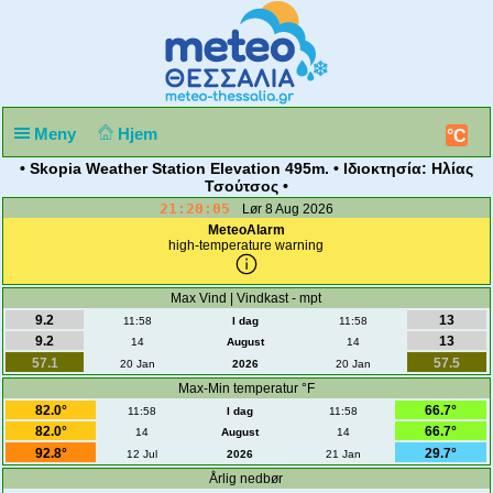
Meny
Hjem
°C
• Skopia Weather Station Elevation 495m. • Ιδιοκτησία: Ηλίας
Τσούτσος •
21:20:05
Lør 8 Aug 2026
MeteoAlarm
high-temperature warning
Max Vind | Vindkast - mpt
9.2
13
11:58
I dag
11:58
9.2
13
14
August
14
57.1
57.5
20 Jan
2026
20 Jan
Max-Min temperatur °F
82.0°
66.7°
11:58
I dag
11:58
82.0°
66.7°
14
August
14
92.8°
29.7°
12 Jul
2026
21 Jan
Årlig nedbør