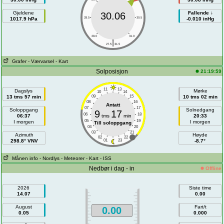
Gjeldene
Fallende ↓
30.06
1017.9 hPa
28.5
30.5
-0.010 inHg
28.0
31.0
|
27.5
31.5
Grafer
- Værvarsel
- Kart
Solposisjon
21:19:59
11
13
Dagslys
Mørke
10
14
13 tms 57 min
09
15
10 tms 02 min
08
16
Antatt
07
17
Soloppgang
Solnedgang
9
17
06
18
06:37
tms
min
20:33
05
19
I morgen
I morgen
Till soloppgang
04
20
03
21
Azimuth
Høyde
02
22
298.8° VNV
01
23
-8.7°
Månen info
- Nordlys
- Meteorer
- Kart
- ISS
Nedbør i dag - in
Offline
2026
Siste time
14.07
0.00
August
Fart/t
0.00
0.05
0.000