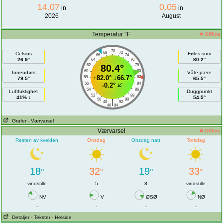
14.07
0.05
in
in
2026
August
Temperatur °F
Offline
70
68
72
Celsius
Føles som
66
74
26.9°
80.2°
64
76
62
80.4°
78
60
80
Innendørs
Våte pære
↑
82.0°
↓
66.7°
58
82
79.5°
65.5°
56
84
-0.2°
54
86
Luftfuktighet
Duggpunkt
52
88
41% ↓
54.5°
50
90
|
48
92
46
94
Grafer
- Værvarsel
Værvarsel
Offline
Resten av kvelden
Onsdag
Onsdag natt
Torsdag
18
32
19
33
°
°
°
°
vindstille
5
8
vindstille
NV
V
ØSØ
NØ
-
-
-
-
Detaljer
- Tekster
- Helside