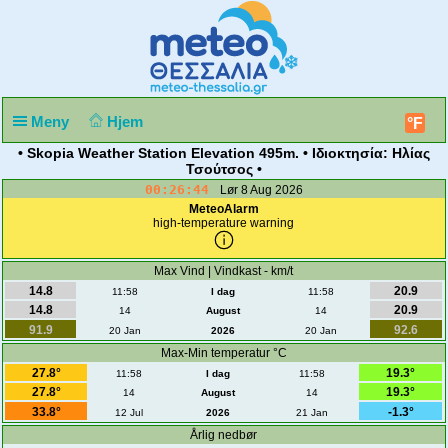
Meny
Hjem
°F
• Skopia Weather Station Elevation 495m. • Ιδιοκτησία: Ηλίας
Τσούτσος •
00:26:44
Lør 8 Aug 2026
MeteoAlarm
high-temperature warning
Max Vind | Vindkast - km/t
14.8
20.9
11:58
I dag
11:58
14.8
20.9
14
August
14
91.9
92.6
20 Jan
2026
20 Jan
Max-Min temperatur °C
27.8°
19.3°
11:58
I dag
11:58
27.8°
19.3°
14
August
14
33.8°
-1.3°
12 Jul
2026
21 Jan
Årlig nedbør