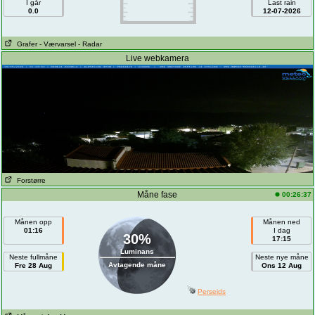
I går
Last rain
0.0
12-07-2026
Grafer
- Værvarsel
- Radar
Live webkamera
Forstørre
Måne fase
00:26:37
Månen opp
Månen ned
01:16
I dag
30%
17:15
Luminans
Neste fullmåne
Neste nye måne
Avtagende måne
Fre 28 Aug
Ons 12 Aug
Perseids