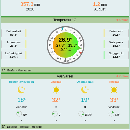
357.3
1.2
mm
mm
2026
August
Temperatur °C
Offline
20
19
21
Fahrenheit
Føles som
18
22
80.4°
26.8°
17
23
16
26.9°
24
15
25
Innendørs
Våte pære
↑
27.8°
↓
19.3°
14
26
26.4°
18.6°
13
27
-0.1°
12
28
Luftfuktighet
Duggpunkt
11
29
41% ↓
12.5°
10
30
|
9
31
8
32
Grafer
- Værvarsel
Værvarsel
Offline
Resten av kvelden
Onsdag
Onsdag natt
Torsdag
18
32
19
33
°
°
°
°
vindstille
5
8
vindstille
NV
V
ØSØ
NØ
-
-
-
-
Detaljer
- Tekster
- Helside