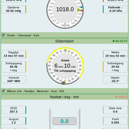
988
1012
Gjeldene
985
1015
Fallende ↓
1018.0
30.06 inHg
982
1018
-0.20 hPa
979
1021
976
1024
973
1027
|
970
1030
964
1036
Grafer
- Værvarsel
- Kart
Solposisjon
00:26:37
11
13
Dagslys
Mørke
10
14
13 tms 57 min
09
15
10 tms 02 min
08
16
Antatt
07
17
Soloppgang
Solnedgang
6
10
06
18
06:36
tms
min
20:34
05
19
I dag
I dag
Till soloppgang
04
20
03
21
Azimuth
Høyde
02
22
340° NNV
01
23
-32.3°
Månen info
- Nordlys
- Meteorer
- Kart
- ISS
Nedbør i dag - mm
Offline
2026
Siste time
357.3
0.0
August
Fart/t
0.0
1.2
0.000