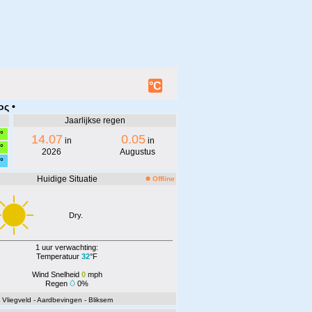
°C
ος •
Jaarlijkse regen
°
14.07
0.05
in
in
°
2026
Augustus
°
Huidige Situatie
Offline
Dry.
1 uur verwachting:
Temperatuur
32
°F
Wind Snelheid
0
mph
Regen
0%
- Vliegveld
- Aardbevingen
- Bliksem