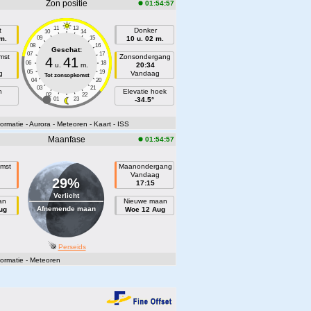
Zon positie
01:54:57
11
13
t
Donker
10
14
 m.
09
15
10 u. 02 m.
08
16
Geschat:
07
17
mst
Zonsondergang
4
41
06
18
u.
m.
20:34
05
19
g
Vandaag
Tot zonsopkomst
04
20
03
21
h
Elevatie hoek
02
22
01
23
-34.5°
ormatie
- Aurora
- Meteoren
- Kaart
- ISS
Maanfase
01:54:57
mst
Maanondergang
n
Vandaag
29%
17:15
Verlicht
an
Nieuwe maan
Afnemende maan
ug
Woe 12 Aug
Perseids
ormatie
- Meteoren