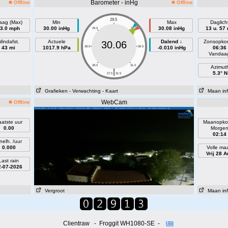
Barometer - inHg
Offline
Offline
29.5
aag (Max)
Min
Max
Daglich
3.0 mph
30.00 inHg
30.08 inHg
13 u. 57
29.0
30.0
indafst.
Actuele
Dalend ↓
Zonsopko
30.06
43 mi
1017.9 hPa
28.5
30.5
-0.010 inHg
06:36
Vandaa
28.0
31.0
Azimut
|
5.3° N
27.5
31.5
Grafieken
- Verwachting
- Kaart
Maan inf
WebCam
Offline
aatste uur
Maanopko
0.00
Morge
02:14
nelh. /uur
0.000
Volle ma
Vrij 28 A
Last rain
2-07-2026
Vergroot
Maan inf
Clientraw - Froggit WH1080-SE -