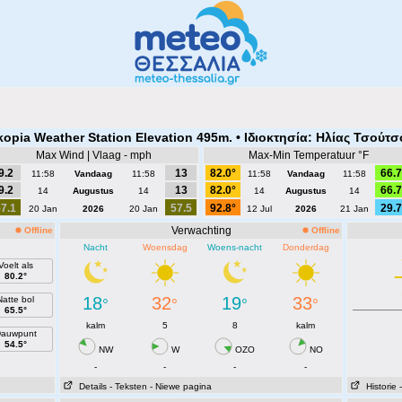
kopia Weather Station Elevation 495m. • Ιδιοκτησία: Ηλίας Τσούτσ
Max Wind | Vlaag - mph
Max-Min Temperatuur °F
9.2
13
82.0°
66.7
11:58
Vandaag
11:58
11:58
Vandaag
11:58
9.2
13
82.0°
66.7
14
Augustus
14
14
Augustus
14
7.1
57.5
92.8°
29.7
20 Jan
2026
20 Jan
12 Jul
2026
21 Jan
Verwachting
Offline
Offline
Nacht
Woensdag
Woens-nacht
Donderdag
Voelt als
80.2°
18
32
19
33
Natte bol
°
°
°
°
65.5°
kalm
5
8
kalm
auwpunt
54.5°
NW
W
OZO
NO
-
-
-
-
Details
- Teksten
- Niewe pagina
Historie