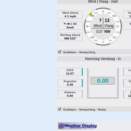
Wind | Vlaag - mph
N
Wind (Gem)
Vl
NNW
NNO
4.1 mph
NW
NO
1
7
13
WNW
ONO
2 Bft
W
Wind
Vlaag
W
E
Zwak
315°
NW
WZW
OZO
Richting (Gem)
ZW
ZO
NW 315°
ZZW
ZZO
Z
Grafieken
- Verwachting
Neerslag Vandaag - in
2026
L
14.07
0.00
Augustus
S
0.05
Gisteren
0.00
1
Grafieken
- Verwachting
- Radar