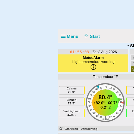
Menu
Start
• S
01:55:03
Zat 8 Aug 2026
MeteoAlarm
high-temperature warning
5
Temperatuur °F
70
68
72
Celsius
66
74
26.9°
64
76
62
80.4°
78
60
80
Binnen
↑
82.0°
↓
66.7°
58
82
79.5°
56
84
-0.2°
54
86
Vochtigheid
D
52
88
41% ↓
50
90
|
48
92
46
94
Grafieken
- Verwachting