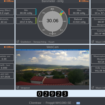
Barometer - inHg
Offline
Offline
29.5
aag (Max)
Min
Max
Daglich
3.0 mph
30.00 inHg
30.08 inHg
13 u. 57
29.0
30.0
indafst.
Actuele
Dalend ↓
Zonsopko
30.06
43 mi
1017.9 hPa
28.5
30.5
-0.010 inHg
06:37
Morge
28.0
31.0
Azimut
|
251.9° 
27.5
31.5
Grafieken
- Verwachting
- Kaart
Maan inf
WebCam
Offline
aatste uur
Maanopko
0.00
Morge
02:14
nelh. /uur
0.000
Volle ma
Vrij 28 A
Last rain
2-07-2026
Vergroot
Maan inf
Clientraw - Froggit WH1080-SE -