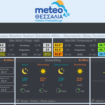
kopia Weather Station Elevation 495m. • Ιδιοκτησία: Ηλίας Τσούτσ
Max Wind | Vlaag - mph
Max-Min Temperatuur °F
9.2
13
82.0°
66.7
11:58
Vandaag
11:58
11:58
Vandaag
11:58
9.2
13
82.0°
66.7
14
Augustus
14
14
Augustus
14
7.1
57.5
92.8°
29.7
20 Jan
2026
20 Jan
12 Jul
2026
21 Jan
Verwachting
Offline
Offline
Nacht
Woensdag
Woens-nacht
Donderdag
Voelt als
80.2°
18
32
19
33
Natte bol
°
°
°
°
65.5°
kalm
5
8
kalm
auwpunt
54.5°
NW
W
OZO
NO
-
-
-
-
Details
- Teksten
- Niewe pagina
Historie