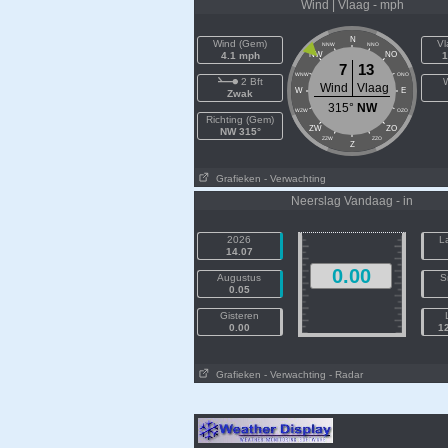
Wind | Vlaag - mph
N
Wind (Gem)
Vl
NNW
NNO
4.1 mph
NW
NO
1
7
13
WNW
ONO
2 Bft
W
Wind
Vlaag
W
E
Zwak
315°
NW
WZW
OZO
Richting (Gem)
ZW
ZO
NW 315°
ZZW
ZZO
Z
Grafieken
- Verwachting
Neerslag Vandaag - in
2026
L
14.07
0.00
Augustus
S
0.05
Gisteren
0.00
1
Grafieken
- Verwachting
- Radar