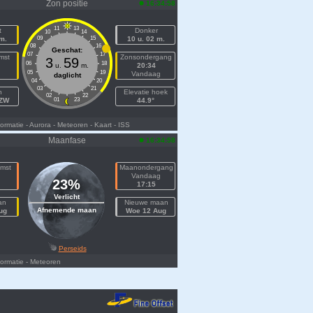
Zon positie
16:34:58
11
13
t
Donker
10
14
 m.
09
15
10 u. 02 m.
08
16
Geschat:
07
17
mst
Zonsondergang
3
59
06
18
u.
m.
20:34
05
19
n
Vandaag
daglicht
04
20
03
21
h
Elevatie hoek
02
22
WZW
01
23
44.9°
ormatie
- Aurora
- Meteoren
- Kaart
- ISS
Maanfase
16:34:58
mst
Maanondergang
n
Vandaag
23%
17:15
Verlicht
an
Nieuwe maan
Afnemende maan
ug
Woe 12 Aug
Perseids
ormatie
- Meteoren