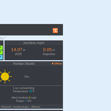
°C
ος •
Jaarlijkse regen
°
14.07
0.05
in
in
°
2026
Augustus
°
Huidige Situatie
Offline
Dry.
1 uur verwachting:
Temperatuur
32
°F
Wind Snelheid
0
mph
Regen
0%
- Vliegveld
- Aardbevingen
- Bliksem