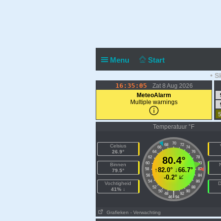
Menu
Start
• S
16:35:05
Zat 8 Aug 2026
MeteoAlarm
Multiple warnings
5
Temperatuur °F
70
68
72
Celsius
66
74
26.9°
64
76
62
80.4°
78
60
80
Binnen
↑
82.0°
↓
66.7°
58
82
79.5°
56
84
-0.2°
54
86
Vochtigheid
D
52
88
41% ↓
50
90
|
48
92
46
94
Grafieken
- Verwachting