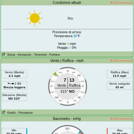
Condizioni attuali
Disconnesso
Dry.
Previsione di un'ora:
Temperatura
32
°F
Vento
0
mph
Pioggia
0%
Storia
- Aeroporto
- Terremoti
- Fulmine
Vento | Raffica - mph
Disconnesso
N
Vento (Media)
Raffica (Max)
NNO
NNE
4.1 mph
NO
NE
13.0 mph
7
13
ONO
ENE
2 Bft
Vento eseguito
Vento
Raffica
O
E
Brezza leggera
43 mi
315°
NO
OSO
ESE
Direzione (Media)
SW
SE
NO 315°
SSW
SSE
S
Grafici
- Previsione
Barometro - inHg
Disconnesso
29.5
Min
Max
30.00 inHg
30.08 inHg
29.0
30.0