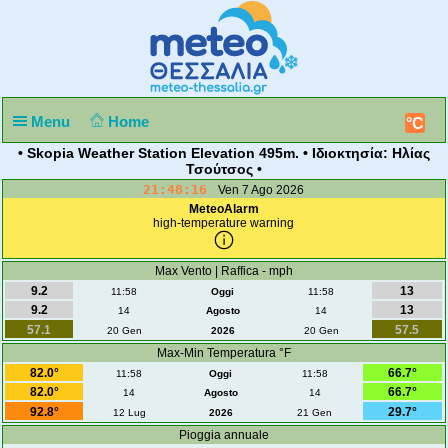
Menu
Home
°C
• Skopia Weather Station Elevation 495m. • Ιδιοκτησία: Ηλίας
Τσούτσος •
21:48:17
Ven 7 Ago 2026
MeteoAlarm
high-temperature warning
Max Vento | Raffica - mph
9.2
13
11:58
Oggi
11:58
9.2
13
14
Agosto
14
57.1
57.5
20 Gen
2026
20 Gen
Max-Min Temperatura °F
82.0°
66.7°
11:58
Oggi
11:58
82.0°
66.7°
14
Agosto
14
92.8°
29.7°
12 Lug
2026
21 Gen
Pioggia annuale