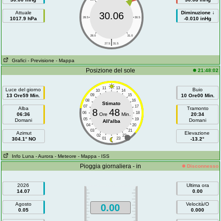
Attuale
Diminuzione ↓
30.06
1017.9 hPa
28.5
30.5
-0.010 inHg
28.0
31.0
|
27.5
31.5
Grafici
- Previsione
- Mappa
Posizione del sole
21:48:02
11
13
Luce del giorno
Buio
10
14
13 Ore59 Min.
09
15
10 Ore00 Min.
08
16
Stimato
07
17
Alba
Tramonto
8
48
06
18
06:36
Ore
Min.
20:34
05
19
Domani
Domani
All'alba
04
20
03
21
Azimut
Elevazione
02
22
304.1° NO
01
23
-13.2°
Info Luna
- Aurora
- Meteore
- Mappa
- ISS
Pioggia giornaliera - in
Disconnesso
2026
Ultima ora
14.07
0.00
Agosto
Velocità/O
0.00
0.05
0.000