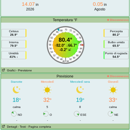
14.07
0.05
in
in
2026
Agosto
Temperatura °F
Disconnesso
70
68
72
Celsius
Percepita
66
74
26.9°
80.2°
64
76
62
80.4°
78
60
80
Interna
Bulbo umido
↑
82.0°
↓
66.7°
58
82
79.5°
65.5°
56
84
-0.2°
54
86
Umidità
Punto di rugiada
52
88
41% ↓
54.5°
50
90
|
48
92
46
94
Grafici
- Previsione
Previsione
Disconnesso
Stanotte
Mercoledì
Mercoledì sera
Giovedì
18
32
19
33
°
°
°
°
calma
5
8
calma
NO
O
ESE
NE
-
-
-
-
Dettagli
- Testi
- Pagina completa