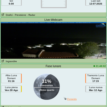
Ieri
Last rain
0.00
12-07-2026
Grafici
- Previsione
- Radar
Live-Webcam
Ingrandire
Fase lunare
21:48:02
Alba Luna
Tramonto Luna
Domani
Domani
31%
01:16
17:15
Luminanza
Luna piena
Luna nuova
Ultimo quarto
Ven 28 Ago
Mer 12 Ago
Perseids