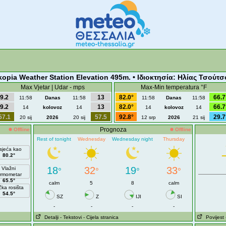
kopia Weather Station Elevation 495m. • Ιδιοκτησία: Ηλίας Τσούτσ
Max Vjetar | Udar - mps
Max-Min temperatura °F
9.2
13
82.0°
66.7
11:58
Danas
11:58
11:58
Danas
11:58
9.2
13
82.0°
66.7
14
kolovoz
14
14
kolovoz
14
57.1
57.5
92.8°
29.7
20 sij
2026
20 sij
12 srp
2026
21 sij
Prognoza
Offline
Offline
Rest of tonight
Wednesday
Wednesday night
Thursday
sjeća kao
80.2°
18
32
19
33
Vlažni
°
°
°
°
ermometar
65.5°
calm
5
8
calm
čka rosišta
54.5°
SZ
Z
IJI
SI
-
-
-
-
Detalji
- Tekstovi
- Cijela stranica
Povijest