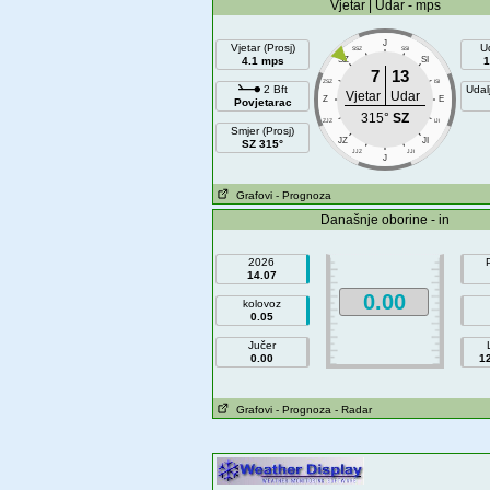
Vjetar | Udar - mps
J
Vjetar (Prosj)
U
SSZ
SSI
4.1 mps
SZ
SI
1
7
13
ZSZ
ISI
2 Bft
Udal
Vjetar
Udar
Z
E
Povjetarac
315°
SZ
ZJZ
IJI
Smjer (Prosj)
JZ
JI
SZ 315°
JJZ
JJI
J
Grafovi
- Prognoza
Današnje oborine - in
2026
14.07
0.00
kolovoz
0.05
Jučer
0.00
1
Grafovi
- Prognoza
- Radar