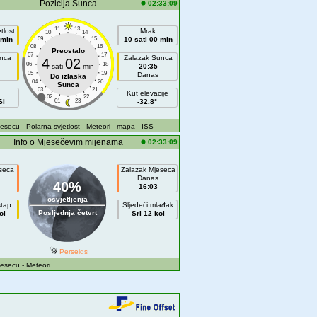
Pozicija Sunca
02:33:09
11
13
tlost
Mrak
10
14
 min
09
15
10 sati 00 min
08
16
Preostalo
07
17
unca
Zalazak Sunca
4
02
06
18
sati
min
20:35
05
19
Danas
Do izlaska
04
20
Sunca
03
21
Kut elevacije
02
22
SI
01
23
-32.8°
jesecu
- Polarna svjetlost
- Meteori
- mapa
- ISS
Info o Mjesečevim mijenama
02:33:09
eseca
Zalazak Mjeseca
Danas
40%
16:03
osvjetljenja
štap
Sljedeći mlađak
Posljednja četvrt
ol
Sri 12 kol
Perseids
jesecu
- Meteori