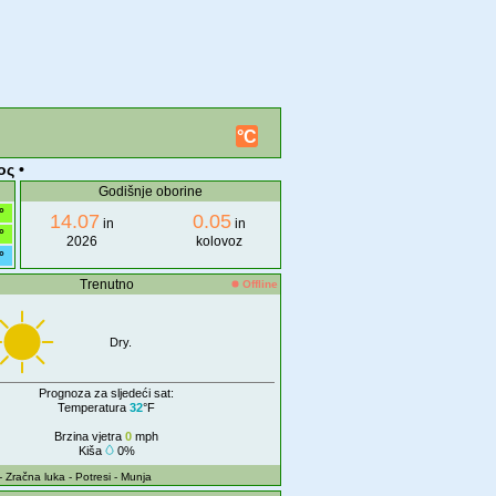
°C
ος •
Godišnje oborine
°
14.07
0.05
in
in
°
2026
kolovoz
°
Trenutno
Offline
Dry.
Prognoza za sljedeći sat:
Temperatura
32
°F
Brzina vjetra
0
mph
Kiša
0%
- Zračna luka
- Potresi
- Munja