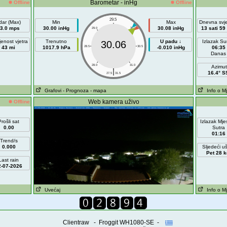
Barometar - inHg
Offline
Offline
29.5
dar (Max)
Min
Max
Dnevna svje
3.0 mps
30.00 inHg
30.08 inHg
13 sati 59
29.0
30.0
jenost vjetra
Trenutno
U padu ↓
Izlazak S
30.06
43 mi
1017.9 hPa
28.5
30.5
-0.010 inHg
06:35
Danas
28.0
31.0
Azimut
|
16.4° S
27.5
31.5
Grafovi
- Prognoza
- mapa
Info o M
Web kamera uživo
Offline
Prošli sat
Izlazak Mj
0.00
Sutra
01:16
Trend/s
0.000
Sljedeći u
Pet 28 k
Last rain
2-07-2026
Uvećaj
Info o M
Clientraw - Froggit WH1080-SE -