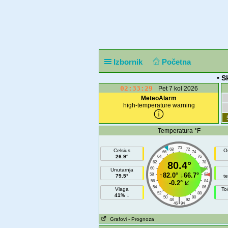
Izbornik
Početna
• S
02:33:29
Pet 7 kol 2026
MeteoAlarm
high-temperature warning
Temperatura °F
70
68
72
Celsius
O
66
74
26.9°
64
76
62
80.4°
78
60
80
Unutarnja
↑
82.0°
↓
66.7°
58
82
79.5°
t
56
84
-0.2°
54
86
Vlaga
To
52
88
41% ↓
50
90
|
48
92
46
94
Grafovi
- Prognoza