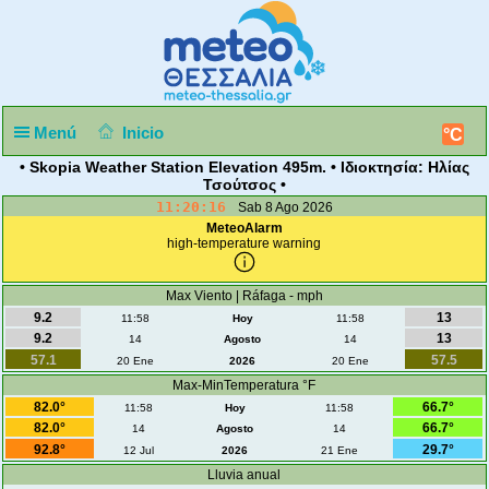
Menú
Inicio
°C
• Skopia Weather Station Elevation 495m. • Ιδιοκτησία: Ηλίας
Τσούτσος •
11:20:16
Sab 8 Ago 2026
MeteoAlarm
high-temperature warning
Max Viento | Ráfaga - mph
9.2
13
11:58
Hoy
11:58
9.2
13
14
Agosto
14
57.1
57.5
20 Ene
2026
20 Ene
Max-MinTemperatura °F
82.0°
66.7°
11:58
Hoy
11:58
82.0°
66.7°
14
Agosto
14
92.8°
29.7°
12 Jul
2026
21 Ene
Lluvia anual