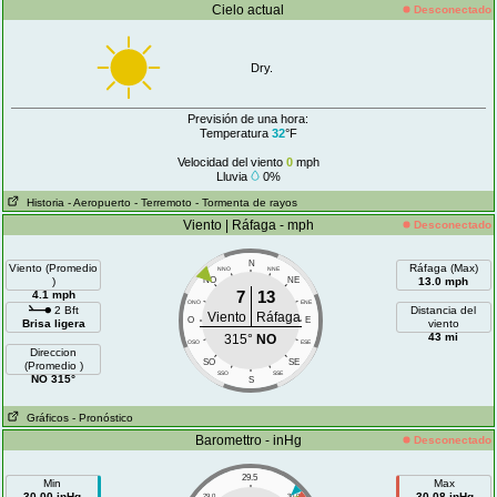
Cielo actual
Desconectado
Dry.
Previsión de una hora:
Temperatura
32
°F
Velocidad del viento
0
mph
Lluvia
0%
Historia
- Aeropuerto
- Terremoto
- Tormenta de rayos
Viento | Ráfaga - mph
Desconectado
N
Viento (Promedio
Ráfaga (Max)
NNO
NNE
)
NO
NE
13.0 mph
7
13
4.1 mph
ONO
ENE
2 Bft
Distancia del
Viento
Ráfaga
O
E
Brisa ligera
viento
43 mi
315°
NO
OSO
ESE
Direccion
SO
SE
(Promedio )
SSO
SSE
NO 315°
S
Gráficos
- Pronóstico
Baromettro - inHg
Desconectado
29.5
Min
Max
30.00 inHg
30.08 inHg
29.0
30.0