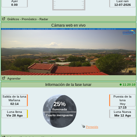
Ayer
Last rain
0.00
12-07-2026
Gráficos
- Pronóstico
- Radar
Cámara web en vivo
Agrandar
Información de la fase lunar
11:20:10
Salida de la luna
Puesta de la
Mañana
luna
25%
02:14
Hoy
17:15
Iluminada
Luna llena
Luna Nueva
Cuarto menguante
Vie 28 Ago
Mie 12 Ago
Perseids