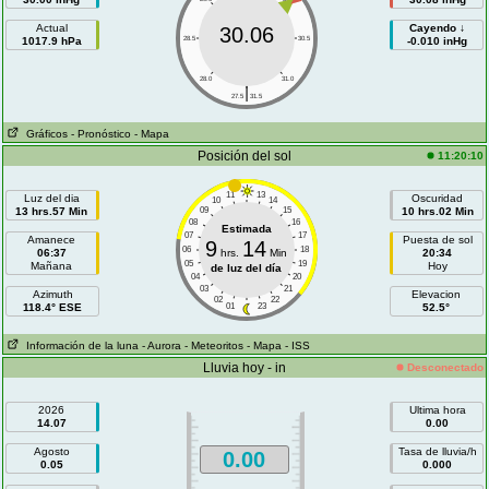
Actual
Cayendo ↓
30.06
1017.9 hPa
28.5
30.5
-0.010 inHg
28.0
31.0
|
27.5
31.5
Gráficos
- Pronóstico
- Mapa
Posición del sol
11:20:10
11
13
Luz del dia
Oscuridad
10
14
13 hrs.57 Min
09
15
10 hrs.02 Min
08
16
Estimada
07
17
Amanece
Puesta de sol
9
14
06
18
06:37
hrs.
Min
20:34
05
19
Mañana
Hoy
de luz del día
04
20
03
21
Azimuth
Elevacion
02
22
118.4° ESE
01
23
52.5°
Información de la luna
- Aurora
- Meteoritos
- Mapa
- ISS
Lluvia hoy - in
Desconectado
2026
Ultima hora
14.07
0.00
Agosto
Tasa de lluvia/h
0.00
0.05
0.000