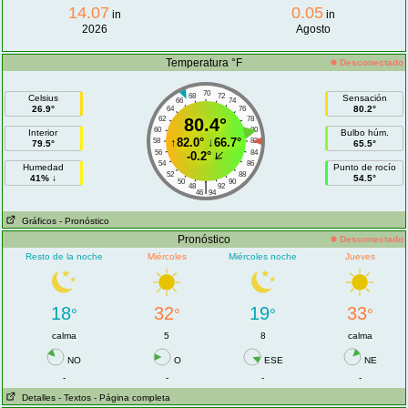
14.07
0.05
in
in
2026
Agosto
Temperatura °F
Desconectado
70
68
72
Celsius
Sensación
66
74
26.9°
80.2°
64
76
62
80.4°
78
60
80
Interior
Bulbo húm.
↑
82.0°
↓
66.7°
58
82
79.5°
65.5°
56
84
-0.2°
54
86
Humedad
Punto de rocío
52
88
41% ↓
54.5°
50
90
|
48
92
46
94
Gráficos
- Pronóstico
Pronóstico
Desconectado
Resto de la noche
Miércoles
Miércoles noche
Jueves
18
32
19
33
°
°
°
°
calma
5
8
calma
NO
O
ESE
NE
-
-
-
-
Detalles
- Textos
- Página completa