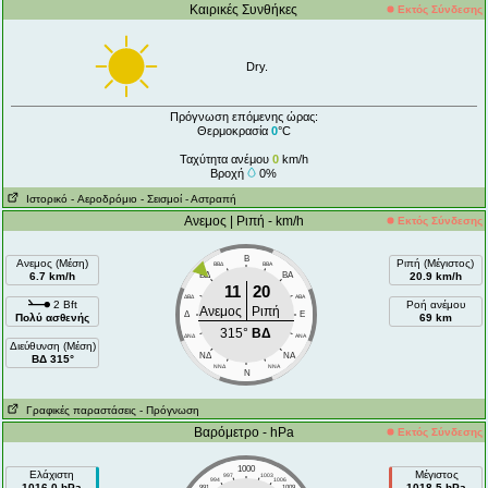
Καιρικές Συνθήκες
Εκτός Σύνδεσης
Dry.
Πρόγνωση επόμενης ώρας:
Θερμοκρασία
0
°C
Ταχύτητα ανέμου
0
km/h
Βροχή
0%
Ιστορικό
- Aεροδρόμιο
- Σεισμοί
- Αστραπή
Ανεμος | Ριπή - km/h
Εκτός Σύνδεσης
Β
Ανεμος (Μέση)
Ριπή (Μέγιστος)
ΒΒΔ
ΒΒΑ
6.7 km/h
ΒΔ
ΒA
20.9 km/h
11
20
ΔΒΔ
AΒA
2 Bft
Ροή ανέμου
Ανεμος
Ριπή
Δ
E
Πολύ ασθενής
69 km
315°
ΒΔ
ΔΝΔ
ANA
Διεύθυνση (Μέση)
ΝΔ
NA
ΒΔ 315°
ΝΝΔ
NNA
N
Γραφικές παραστάσεις
- Πρόγνωση
Βαρόμετρο - hPa
Εκτός Σύνδεσης
1000
Ελάχιστη
Μέγιστος
997
1003
994
1006
1016.0 hPa
1018.5 hPa
991
1009