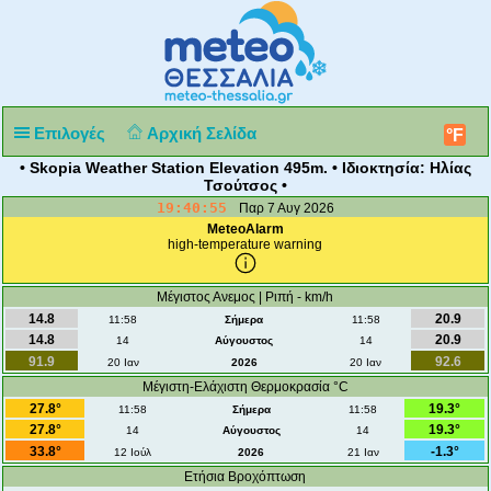
Επιλογές
Αρχική Σελίδα
°F
• Skopia Weather Station Elevation 495m. • Ιδιοκτησία: Ηλίας
Τσούτσος •
19:40:55
Παρ 7 Αυγ 2026
MeteoAlarm
high-temperature warning
Μέγιστος Ανεμος | Ριπή - km/h
14.8
20.9
11:58
Σήμερα
11:58
14.8
20.9
14
Αύγουστος
14
91.9
92.6
20 Ιαν
2026
20 Ιαν
Μέγιστη-Ελάχιστη Θερμοκρασία °C
27.8°
19.3°
11:58
Σήμερα
11:58
27.8°
19.3°
14
Αύγουστος
14
33.8°
-1.3°
12 Ιούλ
2026
21 Ιαν
Ετήσια Βροχόπτωση