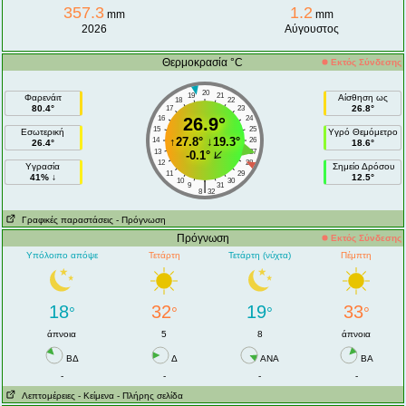
357.3
1.2
mm
mm
2026
Αύγουστος
Θερμοκρασία °C
Εκτός Σύνδεσης
20
19
21
Φαρενάιτ
Αίσθηση ως
18
22
80.4°
26.8°
17
23
16
26.9°
24
15
25
Εσωτερική
Υγρό Θεμόμετρο
↑
27.8°
↓
19.3°
14
26
26.4°
18.6°
13
27
-0.1°
12
28
Υγρασία
Σημείο Δρόσου
11
29
41% ↓
12.5°
10
30
|
9
31
8
32
Γραφικές παραστάσεις
- Πρόγνωση
Πρόγνωση
Εκτός Σύνδεσης
Υπόλοιπο απόψε
Τετάρτη
Τετάρτη (νύχτα)
Πέμπτη
18
32
19
33
°
°
°
°
άπνοια
5
8
άπνοια
ΒΔ
Δ
ANA
ΒA
-
-
-
-
Λεπτομέρειες
- Κείμενα
- Πλήρης σελίδα