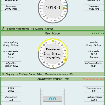
988
1012
Τρέχουσα
985
1015
Πτωτική ↓
1018.0
30.06 inHg
982
1018
-0.20 hPa
979
1021
976
1024
973
1027
|
970
1030
964
1036
Γραφικές παραστάσεις
- Πρόγνωση
- Χάρτης
Θέση Ηλιου
19:40:49
11
13
Φως ημέρας
Σκοτάδι
10
14
13 ώρ. 59 λεπ.
09
15
10 ώρ. 00 λεπ.
08
16
Εκτιμώμενο
07
17
Ανατολή Ηλίου
Δύση Ηλίου
0
55
06
18
06:36
ώρ.
λεπ.
20:35
05
19
Αύριο
Σήμερα
Φως Ημέρας
04
20
03
21
Aζιμούθιο
Ανύψωση/Γωνία
02
22
283.2° ΔΒΔ
01
23
9.4°
Πληροφ. για Σελήνη
- Βόρειο Σέλας
- Μετεωρίτες
- Χάρτης
- ISS
Βροχόπτωση σήμερα - mm
Εκτός Σύνδεσης
2026
Τελευταία ώρα
357.3
0.0
Αύγουστος
Ραγδαιότητα/ω
0.0
1.2
0.000