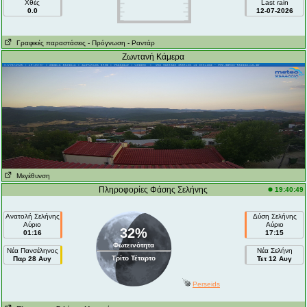
Χθές
Last rain
0.0
12-07-2026
Γραφικές παραστάσεις
- Πρόγνωση
- Ραντάρ
Ζωντανή Κάμερα
Μεγέθυνση
Πληροφορίες Φάσης Σελήνης
19:40:49
Ανατολή Σελήνης
Δύση Σελήνης
Αύριο
Αύριο
32%
01:16
17:15
Φωτεινότητα
Νέα Πανσέληνος
Νέα Σελήνη
Τρίτο Τέταρτο
Παρ 28 Αυγ
Τετ 12 Αυγ
Perseids