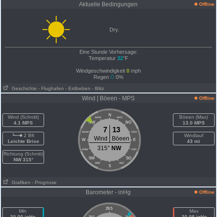
Aktuelle Bedingungen
Offline
Dry.
Eine Stunde Vorhersage:
Temperatur
32
°F
Windgeschwindigkeit
0
mph
Regen
0%
Geschichte
- Flughafen
- Erdbeben
- Blitz
Wind | Böeen - MPS
Offline
N
Wind (Schnitt)
Böeen (Max)
NNW
NNO
4.1 MPS
NW
NO
13.0 MPS
7
13
WNW
ONO
2 Bft
Windlauf
Wind
Böeen
W
E
Leichte Brise
43 mi
315°
NW
WSW
OSO
Richtung (Schnitt)
SW
SO
NW 315°
SSW
SSO
S
Grafiken
- Prognose
Barometer - inHg
Offline
29.5
Min
Max
30.00 inHg
30.08 inHg
29.0
30.0