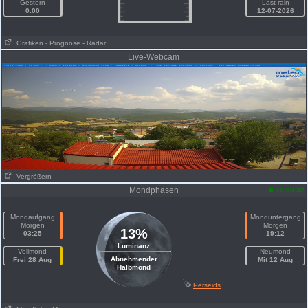
Gestern
Last rain
0.00
12-07-2026
Grafiken
- Prognose
- Radar
Live-Webcam
Vergrößern
Mondphasen
19:06:32
Mondaufgang
Monduntergang
Morgen
Morgen
13%
03:25
19:12
Luminanz
Vollmond
Neumond
Abnehmender
Frei 28 Aug
Mit 12 Aug
Halbmond
Perseids