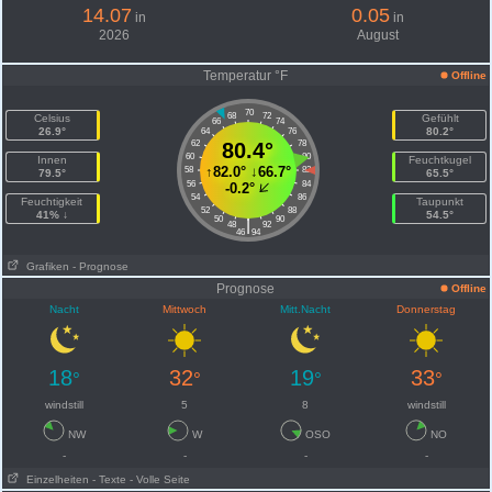
14.07
0.05
in
in
2026
August
Temperatur °F
Offline
70
68
72
Celsius
Gefühlt
66
74
26.9°
80.2°
64
76
62
80.4°
78
60
80
Innen
Feuchtkugel
↑
82.0°
↓
66.7°
58
82
79.5°
65.5°
56
84
-0.2°
54
86
Feuchtigkeit
Taupunkt
52
88
41% ↓
54.5°
50
90
|
48
92
46
94
Grafiken
- Prognose
Prognose
Offline
Nacht
Mittwoch
Mitt.Nacht
Donnerstag
18
32
19
33
°
°
°
°
windstill
5
8
windstill
NW
W
OSO
NO
-
-
-
-
Einzelheiten
- Texte
- Volle Seite