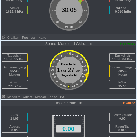
Aktuell
fallend ↓
30.06
1017.9 hPa
28.5
30.5
-0.010 inHg
28.0
31.0
|
27.5
31.5
Grafiken
- Prognose
- Karte
Sonne, Mond und Weltraum
19:06:32
11
13
Tageslicht
Dunkelheit
10
14
13 Std.55 Min.
09
15
10 Std.04 Min.
08
16
Geschätzt:
07
17
Sonnenaufgang
Sonnenuntergang
1
27
06
18
06:38
Std.
Min.
20:33
05
19
Morgen
Heute
Tageslicht
04
20
03
21
Azimut
Höhe
02
22
277.7° W
01
23
15.5°
Mondinfo
- Aurora
- Meteore
- Karte
- ISS
Regen heute - in
Offline
2026
Letzte Stunde
14.07
0.00
August
Raten/Std
0.00
0.05
0.000