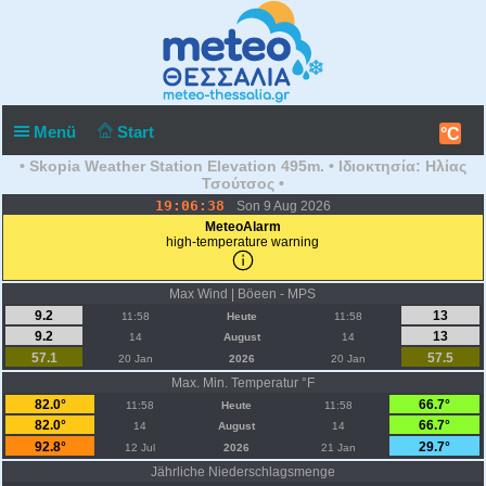
Menü
Start
°C
• Skopia Weather Station Elevation 495m. • Ιδιοκτησία: Ηλίας
Τσούτσος •
19:06:38
Son 9 Aug 2026
MeteoAlarm
high-temperature warning
Max Wind | Böeen - MPS
9.2
13
11:58
Heute
11:58
9.2
13
14
August
14
57.1
57.5
20 Jan
2026
20 Jan
Max. Min. Temperatur °F
82.0°
66.7°
11:58
Heute
11:58
82.0°
66.7°
14
August
14
92.8°
29.7°
12 Jul
2026
21 Jan
Jährliche Niederschlagsmenge