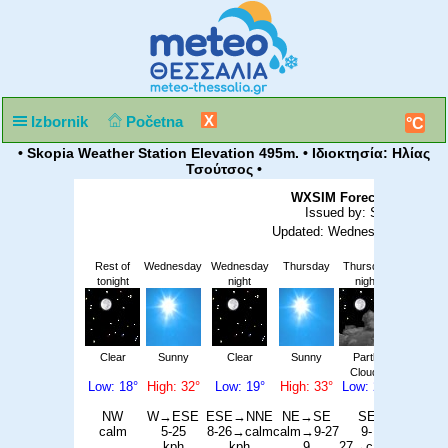
X
Izbornik
Početna
°C
• Skopia Weather Station Elevation 495m. • Ιδιοκτησία: Ηλίας
Τσούτσος •