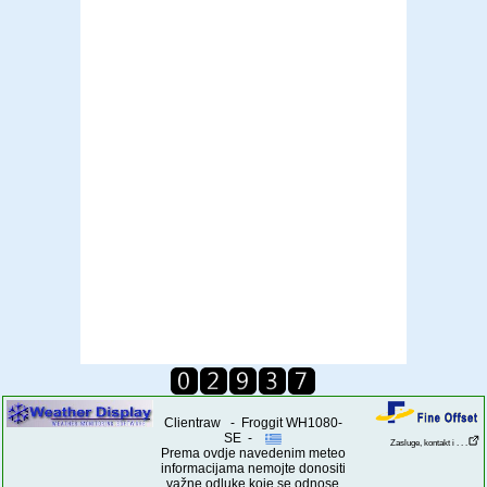
Clientraw - Froggit WH1080-
SE -
Zasluge, kontakt i . . .
Prema ovdje navedenim meteo
informacijama nemojte donositi
važne odluke koje se odnose